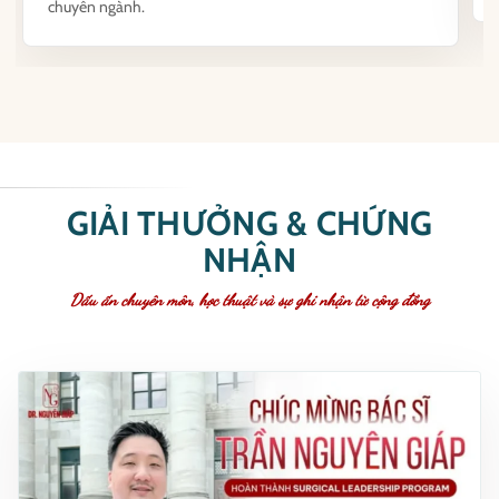
chuyên ngành.
GIẢI THƯỞNG & CHỨNG
NHẬN
Dấu ấn chuyên môn, học thuật và sự ghi nhận từ cộng đồng