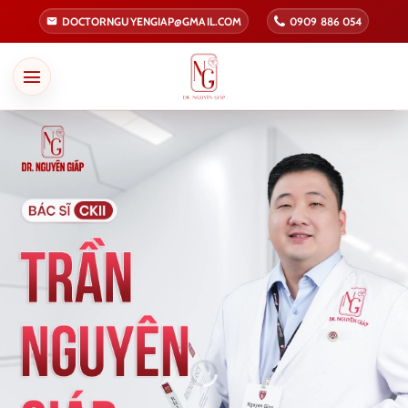
Bỏ
DOCTORNGUYENGIAP@GMAIL.COM
0909 886 054
qua
nội
dung