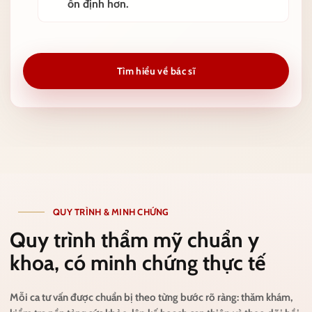
ổn định hơn.
Tìm hiểu về bác sĩ
QUY TRÌNH & MINH CHỨNG
Quy trình thẩm mỹ chuẩn y
khoa, có minh chứng thực tế
Mỗi ca tư vấn được chuẩn bị theo từng bước rõ ràng: thăm khám,