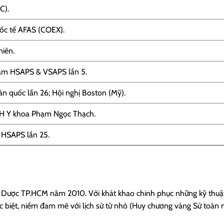
C).
uốc tế AFAS (COEX).
niên.
năm HSAPS & VSAPS lần 5.
n quốc lần 26; Hội nghị Boston (Mỹ).
 ĐH Y khoa Phạm Ngọc Thạch.
ế HSAPS lần 25.
c Y Dược TP.HCM năm 2010. Với khát khao chinh phục những kỹ thu
c biệt, niềm đam mê với lịch sử từ nhỏ (Huy chương vàng Sử toàn