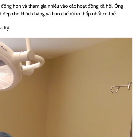
g động hơn và tham gia nhiều vào các hoạt động xã hội. Ông
t đẹp cho khách hàng và hạn chế rủi ro thấp nhất có thể.
a Kỳ.