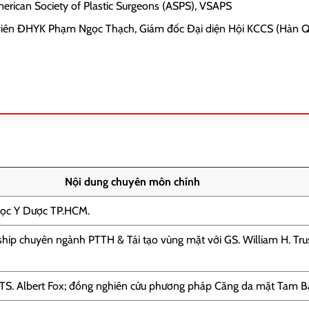
rican Society of Plastic Surgeons (ASPS), VSAPS
iên ĐHYK Phạm Ngọc Thạch, Giám đốc Đại diện Hội KCCS (Hàn Qu
Nội dung chuyên môn chính
 học Y Dược TP.HCM.
hip chuyên ngành PTTH & Tái tạo vùng mặt với GS. William H. Trus
TS. Albert Fox; đồng nghiên cứu phương pháp Căng da mặt Tam B