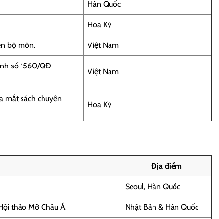
Hàn Quốc
Hoa Kỳ
iên bộ môn.
Việt Nam
ịnh số 1560/QĐ-
Việt Nam
a mắt sách chuyên
Hoa Kỳ
Địa điểm
Seoul, Hàn Quốc
 Hội thảo Mỡ Châu Á.
Nhật Bản & Hàn Quốc