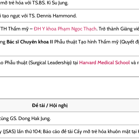
mỡ trẻ hóa với TS.BS. Ki Su Jung.
i tạo ngực với TS. Dennis Hammond.
 PTTH Thẩm mỹ –
ĐH Y khoa Phạm Ngọc Thạch
. Trở thành Giảng v
ằng
Bác sĩ Chuyên khoa II
Phẫu thuật Tạo hình Thẩm mỹ (Quyết đ
 Phẫu thuật (Surgical Leadership) tại
Harvard Medical School
và r
Đề tài / Hội nghị
cùng GS. Dong Hak Jung.
ry (JSAS) lần thứ 104; Báo cáo đề tài Cấy mỡ trẻ hóa khuôn mặt tại