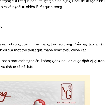
 trọng của kết quả phẫu thuật tạo hình bụng. Phẫu thuật tạo hình
ạo ra vẻ ngoài tự nhiên là rất quan trọng.
o?
da và mỡ xung quanh nhẹ nhàng thu vào trong. Điều này tạo ra vẻ 
u hiệu của một thủ thuật quá mạnh hoặc thiếu chính xác.
 nhân một cách tự nhiên, không giống như đã được định vị lại tro
à tinh tế sẽ nổi bật.