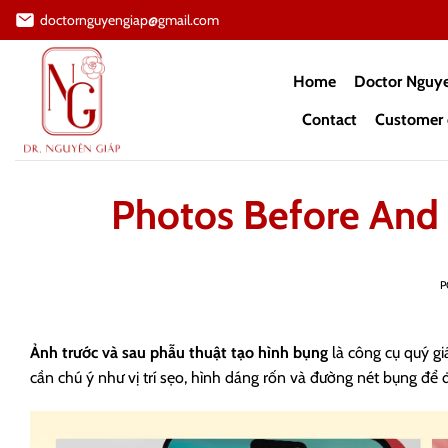
Skip
doctornguyengiap@gmail.com
to
content
Home
Doctor Nguy
Contact
Customer 
Photos Before And A
P
Ảnh trước và sau phẫu thuật tạo hình bụng
là công cụ quý gi
cần chú ý như vị trí sẹo, hình dáng rốn và đường nét bụng để 