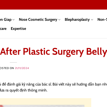
en Giap
Nose Cosmetic Surgery
Blepharoplasty
Non-S
care
Expertise
fter Plastic Surgery Bell
OSTED ON
21/11/2024
á để đánh giá kỹ năng của bác sĩ. Bài viết này sẽ hướng dẫn bạn n
đưa ra quyết định thông minh.