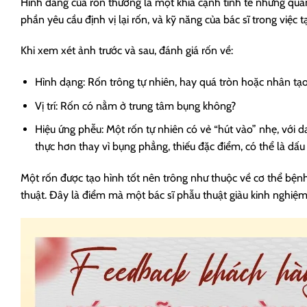
Hình dáng của rốn thường là một khía cạnh tinh tế nhưng quan
phần yêu cầu định vị lại rốn, và kỹ năng của bác sĩ trong việc t
Khi xem xét ảnh trước và sau, đánh giá rốn về:
Hình dạng: Rốn trông tự nhiên, hay quá tròn hoặc nhân tạ
Vị trí: Rốn có nằm ở trung tâm bụng không?
Hiệu ứng phễu: Một rốn tự nhiên có vẻ “hút vào” nhẹ, với 
thực hơn thay vì bụng phẳng, thiếu đặc điểm, có thể là dấ
Một rốn được tạo hình tốt nên trông như thuộc về cơ thể bệnh
thuật. Đây là điểm mà một bác sĩ phẫu thuật giàu kinh nghiệm v