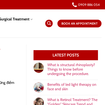
0909 886 054
urgical Treatment
BOOK AN APPOINTMENT
y
LATEST POSTS
What is structural rhinoplasty?
Things to know before
undergoing the procedure.
hững điểm
Benefits of led light therapy on
face and skin
What is Retinol Treatment? The
"Golden" Skincare Trend and