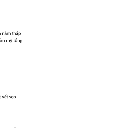
ên nằm thấp
thẩm mỹ tổng
 vết sẹo