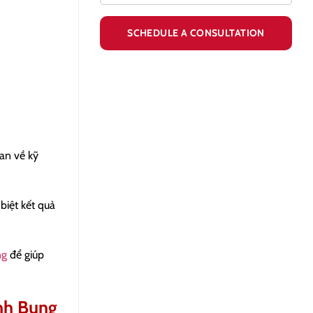
uan về kỹ
biệt kết quả
ng
để giúp
nh Bụng