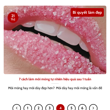
Bí quyết làm đẹp
21
Th2
7 cách làm môi mỏng tự nhiên hiệu quả sau 1 tuần
Môi mỏng hay môi dày đẹp hơn? Môi dày hay môi mỏng là vấn đề
1
2
3
4
5
6