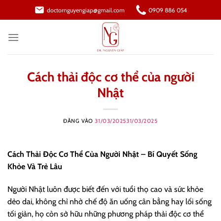
Bỏ
doctornguyengiap@gmail.com
0909 886 054
qua
nội
dung
Cách thải độc cơ thể của người
Nhật
ĐĂNG VÀO
31/03/2025
31/03/2025
Cách Thải Độc Cơ Thể Của Người Nhật – Bí Quyết Sống
Khỏe Và Trẻ Lâu
Người Nhật luôn được biết đến với tuổi thọ cao và sức khỏe
dẻo dai, không chỉ nhờ chế độ ăn uống cân bằng hay lối sống
tối giản, họ còn sở hữu những phương pháp thải độc cơ thể