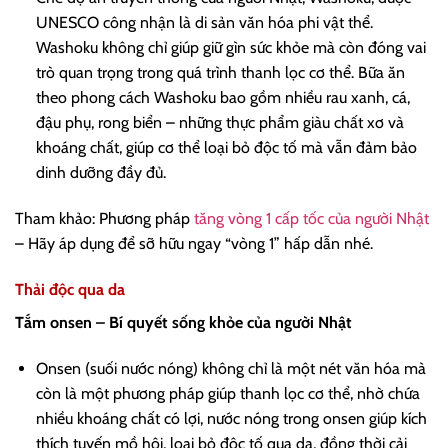
UNESCO công nhận là di sản văn hóa phi vật thể.
Washoku không chỉ giúp giữ gìn sức khỏe mà còn đóng vai
trò quan trọng trong quá trình thanh lọc cơ thể. Bữa ăn
theo phong cách Washoku bao gồm nhiều rau xanh, cá,
đậu phụ, rong biển – những thực phẩm giàu chất xơ và
khoáng chất, giúp cơ thể loại bỏ độc tố mà vẫn đảm bảo
dinh dưỡng đầy đủ.
Tham khảo: Phương pháp
tăng vòng 1 cấp tốc của người Nhật
– Hãy áp dụng để sỡ hữu ngay “vòng 1” hấp dẫn nhé.
Thải độc qua da
Tắm onsen – Bí quyết sống khỏe của người Nhật
Onsen (suối nước nóng) không chỉ là một nét văn hóa mà
còn là một phương pháp giúp thanh lọc cơ thể, nhờ chứa
nhiều khoáng chất có lợi, nước nóng trong onsen giúp kích
thích tuyến mồ hôi, loại bỏ độc tố qua da, đồng thời cải