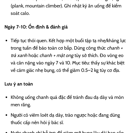
(plank, mountain climber). Ghi nhật ký ăn uống để kiểm
soát calo.
Ngày 7-10: Ổn định & đánh giá
Tiếp tục thói quen. Kết hợp một buổi tập tạ nhẹ/kháng lực
trong tuần để bảo toàn cơ bắp. Dùng công thức
chanh +
trà xanh
hoặc
chanh + mật ong
tùy sở thích. Đo vòng eo
và cân nặng vào ngày 7 và 10. Mục tiêu: thấy sự khác biệt
về cảm giác nhẹ bụng, có thể giảm 0.5–2 kg tùy cơ địa.
Lưu ý an toàn
Không uống chanh quá đặc để tránh đau dạ dày và mòn
men răng.
Người có viêm loét dạ dày, trào ngược hoặc đang dùng
thuốc cấp nên hỏi ý bác sĩ.
Nước chanh chỉ hỗ trợ; để giảm mỡ bụng lâu dài bạn cần