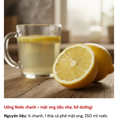
Uống Nước chanh + mật ong (dịu nhẹ, bổ dưỡng)
Nguyên liệu:
½ chanh, 1 thìa cà phê mật ong, 250 ml nước