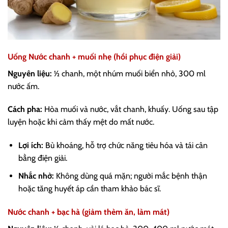
Uống Nước chanh + muối nhẹ (hồi phục điện giải)
Nguyên liệu:
½ chanh, một nhúm muối biển nhỏ, 300 ml
nước ấm.
Cách pha:
Hòa muối và nước, vắt chanh, khuấy. Uống sau tập
luyện hoặc khi cảm thấy mệt do mất nước.
Lợi ích:
Bù khoáng, hỗ trợ chức năng tiêu hóa và tái cân
bằng điện giải.
Nhắc nhở:
Không dùng quá mặn; người mắc bệnh thận
hoặc tăng huyết áp cần tham khảo bác sĩ.
Nước chanh + bạc hà (giảm thèm ăn, làm mát)