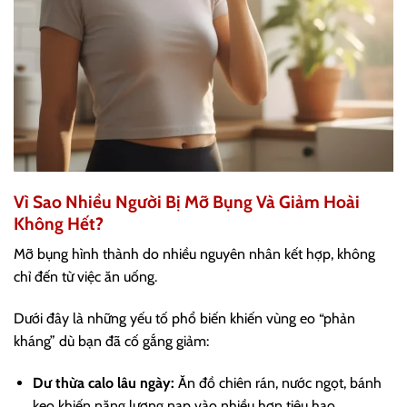
Vì Sao Nhiều Người Bị Mỡ Bụng Và Giảm Hoài
Không Hết?
Mỡ bụng hình thành do nhiều nguyên nhân kết hợp, không
chỉ đến từ việc ăn uống.
Dưới đây là những yếu tố phổ biến khiến vùng eo “phản
kháng” dù bạn đã cố gắng giảm:
Dư thừa calo lâu ngày:
Ăn đồ chiên rán, nước ngọt, bánh
kẹo khiến năng lượng nạp vào nhiều hơn tiêu hao.