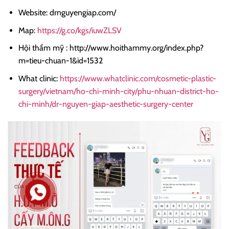
Website: drnguyengiap.com/
Map:
https://g.co/kgs/iuwZLSV
Hội thẩm mỹ : http://www.hoithammy.org/index.php?
m=tieu-chuan-1&id=1532
What clinic:
https://www.whatclinic.com/cosmetic-plastic-
surgery/vietnam/ho-chi-minh-city/phu-nhuan-district-ho-
chi-minh/dr-nguyen-giap-aesthetic-surgery-center