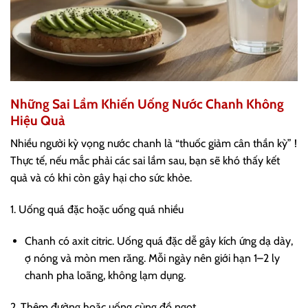
Những Sai Lầm Khiến Uống Nước Chanh Không
Hiệu Quả
Nhiều người kỳ vọng nước chanh là “thuốc giảm cân thần kỳ” !
Thực tế, nếu mắc phải các sai lầm sau, bạn sẽ khó thấy kết
quả và có khi còn gây hại cho sức khỏe.
1. Uống quá đặc hoặc uống quá nhiều
Chanh có axit citric. Uống quá đặc dễ gây kích ứng dạ dày,
ợ nóng và mòn men răng. Mỗi ngày nên giới hạn 1–2 ly
chanh pha loãng, không lạm dụng.
2. Thêm đường hoặc uống cùng đồ ngọt