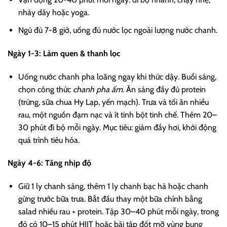
nhảy dây hoặc yoga.
Ngủ đủ 7-8 giờ, uống đủ nước lọc ngoài lượng nước chanh.
Ngày 1-3: Làm quen & thanh lọc
Uống nước chanh pha loãng ngay khi thức dậy. Buổi sáng,
chọn công thức
chanh pha ấm
. Ăn sáng đầy đủ protein
(trứng, sữa chua Hy Lạp, yến mạch). Trưa và tối ăn nhiều
rau, một nguồn đạm nạc và ít tinh bột tinh chế. Thêm 20–
30 phút đi bộ mỗi ngày. Mục tiêu: giảm đầy hơi, khởi động
quá trình tiêu hóa.
Ngày 4-6: Tăng nhịp độ
Giữ 1 ly chanh sáng, thêm 1 ly chanh bạc hà hoặc chanh
gừng trước bữa trưa. Bắt đầu thay một bữa chính bằng
salad nhiều rau + protein. Tập 30–40 phút mỗi ngày, trong
đó có 10–15 phút HIIT hoặc bài tập đốt mỡ vùng bụng