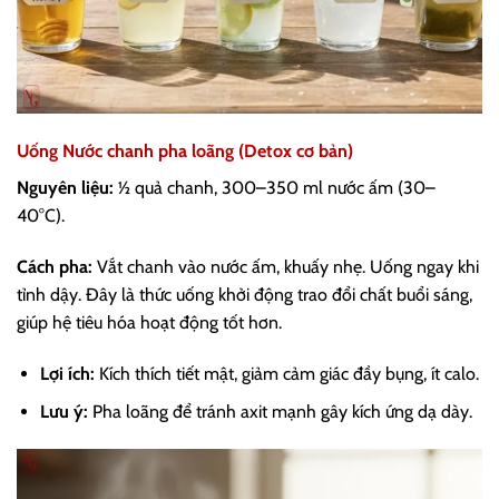
Uống Nước chanh pha loãng (Detox cơ bản)
Nguyên liệu:
½ quả chanh, 300–350 ml nước ấm (30–
40°C).
Cách pha:
Vắt chanh vào nước ấm, khuấy nhẹ. Uống ngay khi
tỉnh dậy. Đây là thức uống khởi động trao đổi chất buổi sáng,
giúp hệ tiêu hóa hoạt động tốt hơn.
Lợi ích:
Kích thích tiết mật, giảm cảm giác đầy bụng, ít calo.
Lưu ý:
Pha loãng để tránh axit mạnh gây kích ứng dạ dày.