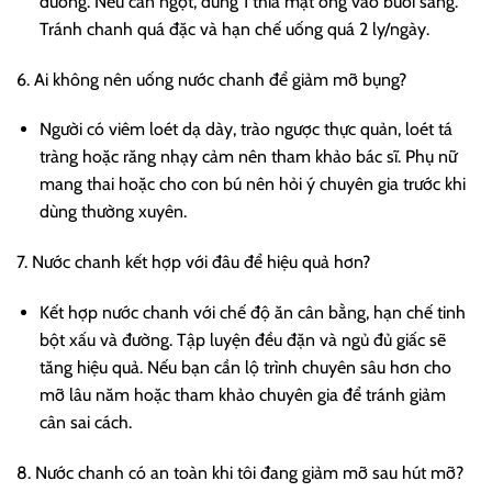
đường. Nếu cần ngọt, dùng 1 thìa mật ong vào buổi sáng.
Tránh chanh quá đặc và hạn chế uống quá 2 ly/ngày.
6. Ai không nên uống nước chanh để giảm mỡ bụng?
Người có viêm loét dạ dày, trào ngược thực quản, loét tá
tràng hoặc răng nhạy cảm nên tham khảo bác sĩ. Phụ nữ
mang thai hoặc cho con bú nên hỏi ý chuyên gia trước khi
dùng thường xuyên.
7. Nước chanh kết hợp với đâu để hiệu quả hơn?
Kết hợp nước chanh với chế độ ăn cân bằng, hạn chế tinh
bột xấu và đường. Tập luyện đều đặn và ngủ đủ giấc sẽ
tăng hiệu quả. Nếu bạn cần lộ trình chuyên sâu hơn cho
mỡ lâu năm hoặc tham khảo chuyên gia để tránh giảm
cân sai cách.
8. Nước chanh có an toàn khi tôi đang giảm mỡ sau hút mỡ?