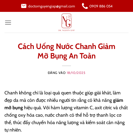
Bỏ
doctornguyengiap@gmail.com
0909 886 054
qua
nội
dung
Cách Uống Nước Chanh Giảm
Mỡ Bụng An Toàn
ĐĂNG VÀO
18/10/2025
Chanh không chỉ là loại quả quen thuộc giúp giải khát, làm
đẹp da mà còn được nhiều người tin rằng có khả năng
giảm
mỡ bụng
hiệu quả. Với hàm lượng vitamin C, axit citric và chất
chống oxy hóa cao, nước chanh có thể hỗ trợ thanh lọc cơ
thể, thúc đẩy chuyển hóa năng lượng và kiểm soát cân nặng
tự nhiên.