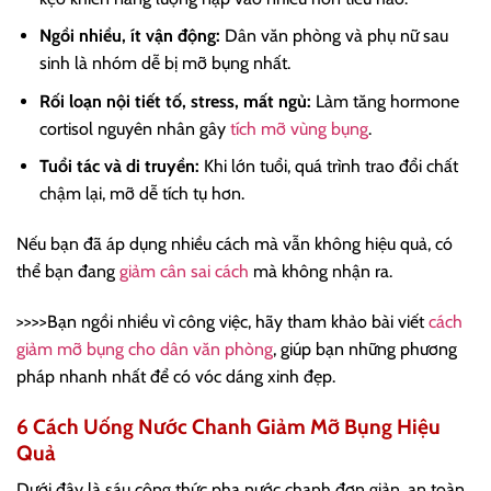
Ngồi nhiều, ít vận động:
Dân văn phòng và phụ nữ sau
sinh là nhóm dễ bị mỡ bụng nhất.
Rối loạn nội tiết tố, stress, mất ngủ:
Làm tăng hormone
cortisol nguyên nhân gây
tích mỡ vùng bụng
.
Tuổi tác và di truyền:
Khi lớn tuổi, quá trình trao đổi chất
chậm lại, mỡ dễ tích tụ hơn.
Nếu bạn đã áp dụng nhiều cách mà vẫn không hiệu quả, có
thể bạn đang
giảm cân sai cách
mà không nhận ra.
>>>>Bạn ngồi nhiều vì công việc, hãy tham khảo bài viết
cách
giảm mỡ bụng cho dân văn phòng
, giúp bạn những phương
pháp nhanh nhất để có vóc dáng xinh đẹp.
6 Cách Uống Nước Chanh Giảm Mỡ Bụng Hiệu
Quả
Dưới đây là sáu công thức pha nước chanh đơn giản, an toàn