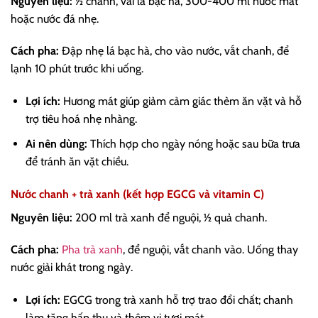
Nguyên liệu:
½ chanh, vài lá bạc hà, 300-400 ml nước mát
hoặc nước đá nhẹ.
Cách pha:
Đập nhẹ lá bạc hà, cho vào nước, vắt chanh, để
lạnh 10 phút trước khi uống.
Lợi ích:
Hương mát giúp giảm cảm giác thèm ăn vặt và hỗ
trợ tiêu hoá nhẹ nhàng.
Ai nên dùng:
Thích hợp cho ngày nóng hoặc sau bữa trưa
để tránh ăn vặt chiều.
Nước chanh + trà xanh (kết hợp EGCG và vitamin C)
Nguyên liệu:
200 ml trà xanh để nguội, ½ quả chanh.
Cách pha:
Pha trà xanh
, để nguội, vắt chanh vào. Uống thay
nước giải khát trong ngày.
Lợi ích:
EGCG trong trà xanh hỗ trợ trao đổi chất; chanh
làm tăng hấp thu và thêm vị tươi mát.