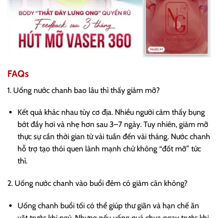
FAQs
1. Uống nước chanh bao lâu thì thấy giảm mỡ?
Kết quả khác nhau tùy cơ địa. Nhiều người cảm thấy bụng
bớt đầy hơi và nhẹ hơn sau 3–7 ngày. Tuy nhiên, giảm mỡ
thực sự cần thời gian từ vài tuần đến vài tháng. Nước chanh
hỗ trợ tạo thói quen lành mạnh chứ không “đốt mỡ” tức
thì.
2. Uống nước chanh vào buổi đêm có giảm cân không?
Uống chanh buổi tối có thể giúp thư giãn và hạn chế ăn
vặt trước khi ngủ. Nhưng nếu uống quá chua ngay trước khi