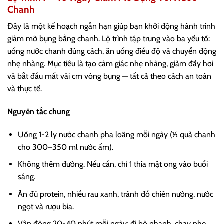
Chanh
Đây là một kế hoạch ngắn hạn giúp bạn khởi động hành trình
giảm mỡ bụng bằng chanh. Lộ trình tập trung vào ba yếu tố:
uống nước chanh đúng cách, ăn uống điều độ và chuyển động
nhẹ nhàng. Mục tiêu là tạo cảm giác nhẹ nhàng, giảm đầy hơi
và bắt đầu mất vài cm vòng bụng — tất cả theo cách an toàn
và thực tế.
Nguyên tắc chung
Uống 1-2 ly nước chanh pha loãng mỗi ngày (½ quả chanh
cho 300–350 ml nước ấm).
Không thêm đường. Nếu cần, chỉ 1 thìa mật ong vào buổi
sáng.
Ăn đủ protein, nhiều rau xanh, tránh đồ chiên nướng, nước
ngọt và rượu bia.
Vận động 20-40 phút mỗi ngày: đi bộ nhanh, chạy nhẹ,