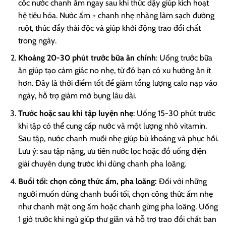
cốc nước chanh ấm ngay sau khi thức dậy giúp kích hoạt
hệ tiêu hóa. Nước ấm + chanh nhẹ nhàng làm sạch đường
ruột, thúc đẩy thải độc và giúp khởi động trao đổi chất
trong ngày.
Khoảng 20-30 phút trước bữa ăn chính
: Uống trước bữa
ăn giúp tạo cảm giác no nhẹ, từ đó bạn có xu hướng ăn ít
hơn. Đây là thời điểm tốt để giảm tổng lượng calo nạp vào
ngày, hỗ trợ giảm mỡ bụng lâu dài.
Trước hoặc sau khi tập luyện nhẹ
: Uống 15-30 phút trước
khi tập có thể cung cấp nước và một lượng nhỏ vitamin.
Sau tập, nước chanh muối nhẹ giúp bù khoáng và phục hồi.
Lưu ý: sau tập nặng, ưu tiên nước lọc hoặc đồ uống điện
giải chuyên dụng trước khi dùng chanh pha loãng.
Buổi tối: chọn công thức ấm, pha loãng:
Đối với những
người muốn dùng chanh buổi tối, chọn công thức ấm nhẹ
như chanh mật ong ấm hoặc chanh gừng pha loãng. Uống
1 giờ trước khi ngủ giúp thư giãn và hỗ trợ trao đổi chất ban