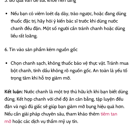
5. Bỏ qua vấn đề sức khỏe nền tảng
Nếu bạn có viêm loét dạ dày, trào ngược, hoặc đang dùng
thuốc đặc trị, hãy hỏi ý kiến bác sĩ trước khi dùng nước
chanh đều đặn. Một số người cần tránh chanh hoặc dùng
liều rất loãng.
6. Tin vào sản phẩm kém nguồn gốc
Chọn chanh sạch, không thuốc bảo vệ thực vật. Tránh mua
bột chanh, tinh dầu không rõ nguồn gốc. An toàn là yếu tố
trọng tâm khi hỗ trợ giảm mỡ.
Kết luận:
Nước chanh là một trợ thủ hữu ích khi bạn biết dùng
đúng. Kết hợp chanh với chế độ ăn cân bằng, tập luyện đều
đặn và ngủ đủ giấc sẽ giúp bạn giảm mỡ bụng hiệu quả hơn.
Nếu cần giải pháp chuyên sâu, tham khảo thêm
tiêm tan
mỡ
hoặc các dịch vụ thẩm mỹ uy tín.