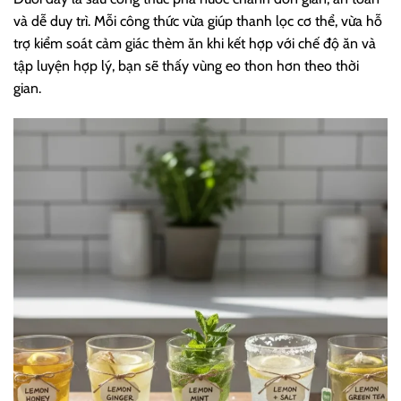
và dễ duy trì. Mỗi công thức vừa giúp thanh lọc cơ thể, vừa hỗ
trợ kiểm soát cảm giác thèm ăn khi kết hợp với chế độ ăn và
tập luyện hợp lý, bạn sẽ thấy vùng eo thon hơn theo thời
gian.