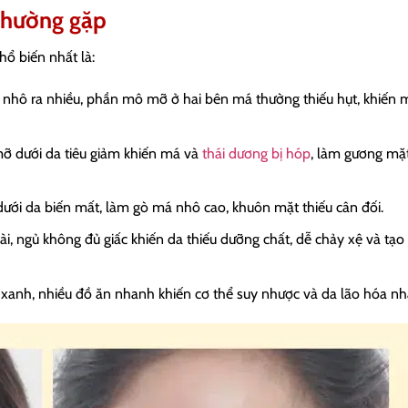
thường gặp
ổ biến nhất là:
hô ra nhiều, phần mô mỡ ở hai bên má thường thiếu hụt, khiến m
 mỡ dưới da tiêu giảm khiến má và
thái dương bị hóp
, làm gương mặt
ưới da biến mất, làm gò má nhô cao, khuôn mặt thiếu cân đối.
ài, ngủ không đủ giấc khiến da thiếu dưỡng chất, dễ chảy xệ và tạo
au xanh, nhiều đồ ăn nhanh khiến cơ thể suy nhược và da lão hóa n