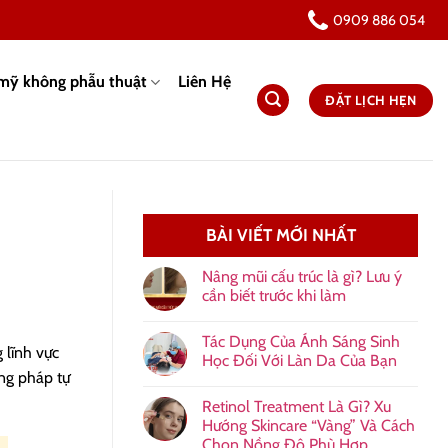
0909 886 054
mỹ không phẫu thuật
Liên Hệ
ĐẶT LỊCH HẸN
BÀI VIẾT MỚI NHẤT
Nâng mũi cấu trúc là gì? Lưu ý
cần biết trước khi làm
Tác Dụng Của Ánh Sáng Sinh
 lĩnh vực
Học Đối Với Làn Da Của Bạn
ng pháp tự
Retinol Treatment Là Gì? Xu
Hướng Skincare “Vàng” Và Cách
Chọn Nồng Độ Phù Hợp