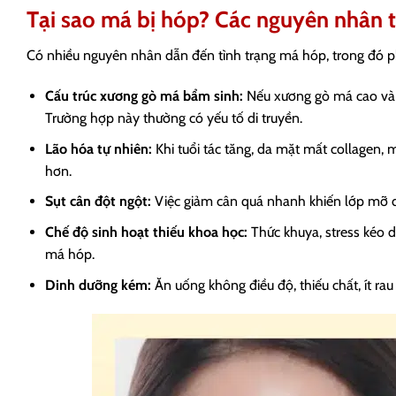
Tại sao má bị hóp? Các nguyên nhân 
Có nhiều nguyên nhân dẫn đến tình trạng má hóp, trong đó ph
Cấu trúc xương gò má bẩm sinh:
Nếu xương gò má cao và n
Trường hợp này thường có yếu tố di truyền.
Lão hóa tự nhiên:
Khi tuổi tác tăng, da mặt mất collagen,
hơn.
Sụt cân đột ngột:
Việc giảm cân quá nhanh khiến lớp mỡ d
Chế độ sinh hoạt thiếu khoa học:
Thức khuya, stress kéo d
má hóp.
Dinh dưỡng kém:
Ăn uống không điều độ, thiếu chất, ít r