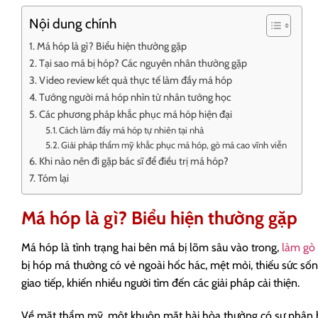
Nội dung chính
Má hóp là gì? Biểu hiện thường gặp
Tại sao má bị hóp? Các nguyên nhân thường gặp
Video review kết quả thực tế làm đầy má hóp
Tướng người má hóp nhìn từ nhân tướng học
Các phương pháp khắc phục má hóp hiện đại
Cách làm đầy má hóp tự nhiên tại nhà
Giải pháp thẩm mỹ khắc phục má hóp, gò má cao vĩnh viễn
Khi nào nên đi gặp bác sĩ để điều trị má hóp?
Tóm lại
Má hóp là gì? Biểu hiện thường gặp
Má hóp là tình trạng hai bên má bị lõm sâu vào trong,
làm gò
bị hóp má thường có vẻ ngoài hốc hác, mệt mỏi, thiếu sức số
giao tiếp, khiến nhiều người tìm đến các giải pháp cải thiện.
Về mặt thẩm mỹ, một khuôn mặt hài hòa thường có sự phân bổ