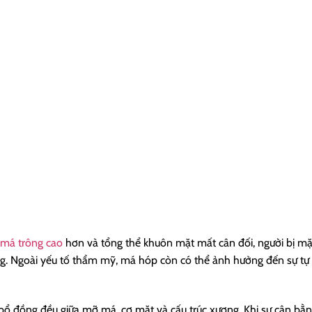
 má trông cao
hơn và tổng thể khuôn mặt mất cân đối, người bị mặ
ng. Ngoài yếu tố thẩm mỹ, má hóp còn có thể ảnh hưởng đến sự tự 
 đồng đều giữa mỡ má, cơ mặt và cấu trúc xương. Khi sự cân bằn