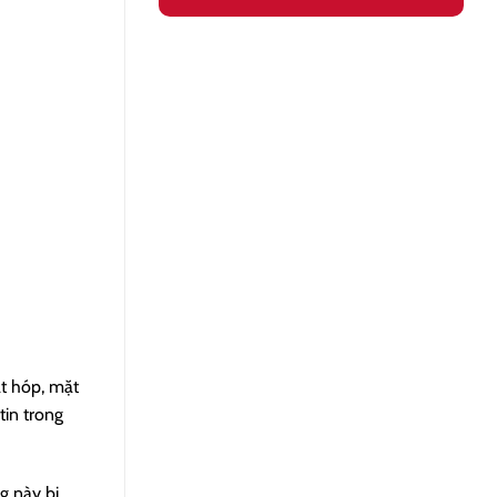
t hóp, mặt
tin trong
g này bị