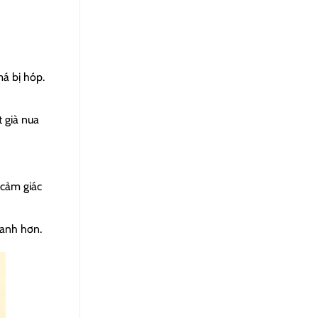
á bị hóp.
 già nua
 cảm giác
hanh hơn.