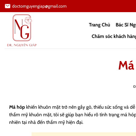
Bỏ
doctornguyengiap@gmail.com
qua
nội
Trang Chủ
Bác Sĩ N
dung
Chăm sóc khách hàn
Má 
Đ
Má hóp
khiến khuôn mặt trở nên gầy gò, thiếu sức sống và dễ 
thẩm mỹ khuôn mặt, tôi sẽ giúp bạn hiểu rõ tình trạng má hó
nhiên tại nhà đến thẩm mỹ hiện đại.