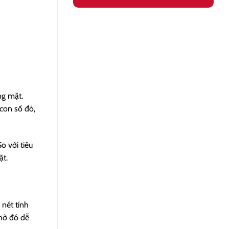
ng mặt.
con số đó,
o với tiêu
ặt.
nét tính
nhờ đó dễ