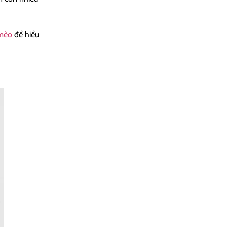
mèo
để hiểu