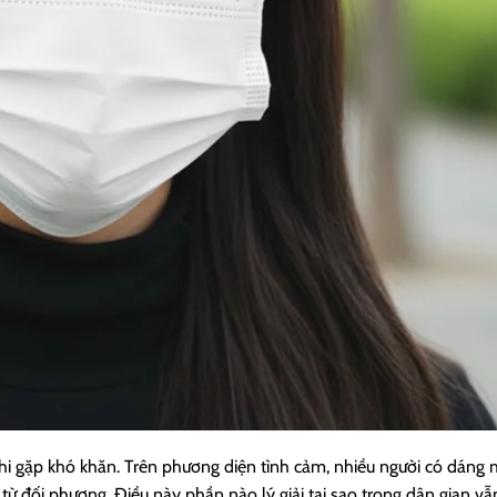
khi gặp khó khăn. Trên phương diện tình cảm, nhiều người có dáng
 từ đối phương. Điều này phần nào lý giải tại sao trong dân gian v