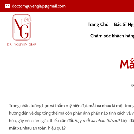
Bỏ
doctornguyengiap@gmail.com
qua
nội
Trang Chủ
Bác Sĩ N
dung
Chăm sóc khách hàn
Mắ
Đ
Trong nhân tướng học và thẩm mỹ hiện đại,
mắt xa nhau
là một tron
hưởng đến vẻ đẹp tổng thể mà còn phản ánh phần nào tính cách và vậ
hòa, gây nên cảm giác thiếu cân đối. Vậy
mắt xa nhau thì sao
? Liệu đ
mắt xa nhau
an toàn, hiệu quả?