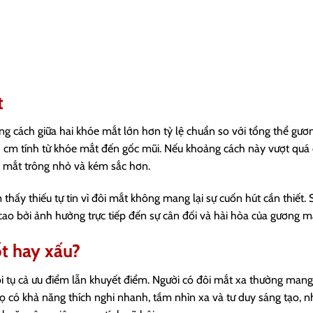
t
ng cách giữa hai khóe mắt lớn hơn tỷ lệ chuẩn so với tổng thể gươ
5 cm tính từ khóe mắt đến gốc mũi. Nếu khoảng cách này vượt quá 
ôi mắt trông nhỏ và kém sắc hơn.
hấy thiếu tự tin vì đôi mắt không mang lại sự cuốn hút cần thiết. S
o bởi ảnh hưởng trực tiếp đến sự cân đối và hài hòa của gương m
t hay xấu?
 tụ cả ưu điểm lẫn khuyết điểm. Người có đôi mắt xa thường mang 
Họ có khả năng thích nghi nhanh, tầm nhìn xa và tư duy sáng tạo, 