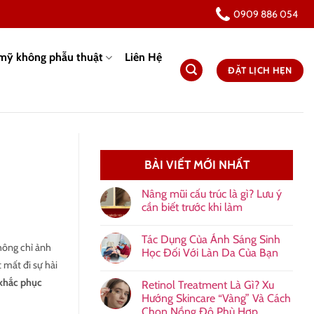
0909 886 054
mỹ không phẫu thuật
Liên Hệ
ĐẶT LỊCH HẸN
BÀI VIẾT MỚI NHẤT
Nâng mũi cấu trúc là gì? Lưu ý
cần biết trước khi làm
Tác Dụng Của Ánh Sáng Sinh
hông chỉ ảnh
Học Đối Với Làn Da Của Bạn
mất đi sự hài
khắc phục
Retinol Treatment Là Gì? Xu
Hướng Skincare “Vàng” Và Cách
Chọn Nồng Độ Phù Hợp