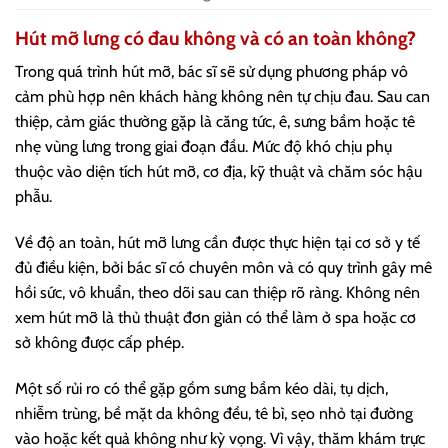
Hút mỡ lưng có đau không và có an toàn không?
Trong quá trình hút mỡ, bác sĩ sẽ sử dụng phương pháp vô
cảm phù hợp nên khách hàng không nên tự chịu đau. Sau can
thiệp, cảm giác thường gặp là căng tức, ê, sưng bầm hoặc tê
nhẹ vùng lưng trong giai đoạn đầu. Mức độ khó chịu phụ
thuộc vào diện tích hút mỡ, cơ địa, kỹ thuật và chăm sóc hậu
phẫu.
Về độ an toàn, hút mỡ lưng cần được thực hiện tại cơ sở y tế
đủ điều kiện, bởi bác sĩ có chuyên môn và có quy trình gây mê
hồi sức, vô khuẩn, theo dõi sau can thiệp rõ ràng. Không nên
xem hút mỡ là thủ thuật đơn giản có thể làm ở spa hoặc cơ
sở không được cấp phép.
Một số rủi ro có thể gặp gồm sưng bầm kéo dài, tụ dịch,
nhiễm trùng, bề mặt da không đều, tê bì, sẹo nhỏ tại đường
vào hoặc kết quả không như kỳ vọng. Vì vậy, thăm khám trực