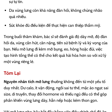
sự tự tin.
Da vùng lưng còn khả năng đàn hồi, không chùng nhão
quá nhiều.
Sức khỏe đủ điều kiện để thực hiện can thiệp thẩm mỹ.
Trong buổi thăm khám, bác sĩ sẽ đánh giá độ dày mỡ, độ đàn
hồi da, vùng cần hút, cân nặng, tiền sử bệnh lý và kỳ vọng của
bạn. Nếu mỡ lưng đi kèm mỡ bụng, eo, hông hoặc đùi, việc
tạo hình tổng thể có thể cho kết quả hài hòa hơn so với xử lý
một vùng riêng lẻ.
Tóm Lại
Nguyên nhân tích mỡ lưng
thường không đến từ một yếu tố
duy nhất. Dư calo, ít vận động, ngồi sai tư thế, mặc áo ngực sai
size, di truyền, thay đổi hormone và thiếu ngủ đều có thể góp
phần khiến vùng lưng dày, hằn nếp hoặc kém thon gọn.
Với mỡ lưng nhẹ, hãy bắt đầu bằng việc điều chỉnh chế độ ăn,