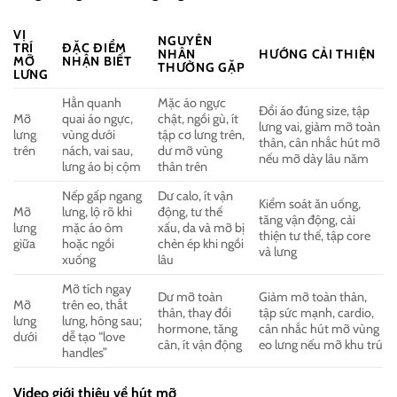
VỊ
NGUYÊN
TRÍ
ĐẶC ĐIỂM
NHÂN
HƯỚNG CẢI THIỆN
MỠ
NHẬN BIẾT
THƯỜNG GẶP
LƯNG
Hằn quanh
Mặc áo ngực
Đổi áo đúng size, tập
Mỡ
quai áo ngực,
chật, ngồi gù, ít
lưng vai, giảm mỡ toàn
lưng
vùng dưới
tập cơ lưng trên,
thân, cân nhắc hút mỡ
trên
nách, vai sau,
dư mỡ vùng
nếu mỡ dày lâu năm
lưng áo bị cộm
thân trên
Nếp gấp ngang
Dư calo, ít vận
Kiểm soát ăn uống,
Mỡ
lưng, lộ rõ khi
động, tư thế
tăng vận động, cải
lưng
mặc áo ôm
xấu, da và mỡ bị
thiện tư thế, tập core
giữa
hoặc ngồi
chèn ép khi ngồi
và lưng
xuống
lâu
Mỡ tích ngay
Dư mỡ toàn
Giảm mỡ toàn thân,
Mỡ
trên eo, thắt
thân, thay đổi
tập sức mạnh, cardio,
lưng
lưng, hông sau;
hormone, tăng
cân nhắc hút mỡ vùng
dưới
dễ tạo “love
cân, ít vận động
eo lưng nếu mỡ khu trú
handles”
Video giới thiệu về hút mỡ