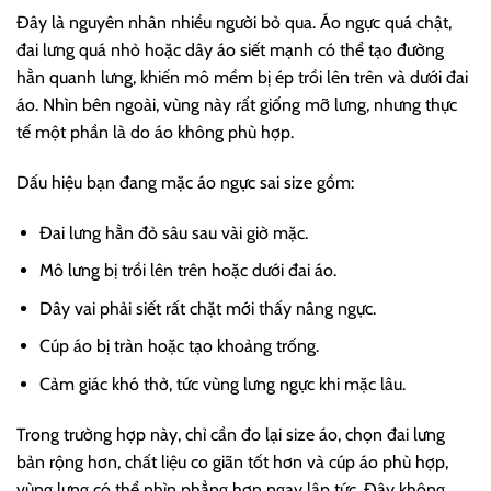
Đây là nguyên nhân nhiều người bỏ qua. Áo ngực quá chật,
đai lưng quá nhỏ hoặc dây áo siết mạnh có thể tạo đường
hằn quanh lưng, khiến mô mềm bị ép trồi lên trên và dưới đai
áo. Nhìn bên ngoài, vùng này rất giống mỡ lưng, nhưng thực
tế một phần là do áo không phù hợp.
Dấu hiệu bạn đang mặc áo ngực sai size gồm:
Đai lưng hằn đỏ sâu sau vài giờ mặc.
Mô lưng bị trồi lên trên hoặc dưới đai áo.
Dây vai phải siết rất chặt mới thấy nâng ngực.
Cúp áo bị tràn hoặc tạo khoảng trống.
Cảm giác khó thở, tức vùng lưng ngực khi mặc lâu.
Trong trường hợp này, chỉ cần đo lại size áo, chọn đai lưng
bản rộng hơn, chất liệu co giãn tốt hơn và cúp áo phù hợp,
vùng lưng có thể nhìn phẳng hơn ngay lập tức. Đây không