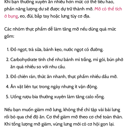
Khi bạn thường xuyên ăn nhiều hơn mức cơ thể tiêu hao,
phần năng lượng dư sẽ được dự trữ thành mỡ.
Mỡ có thể tích
ở bụng
, eo, đùi, bắp tay hoặc lưng tùy cơ địa.
Các nhóm thực phẩm dễ làm tăng mỡ nếu dùng quá mức
gồm:
Đồ ngọt, trà sữa, bánh kẹo, nước ngọt có đường.
Carbohydrate tinh chế như bánh mì trắng, mì gói, bún phở
ăn quá nhiều so với nhu cầu.
Đồ chiên rán, thức ăn nhanh, thực phẩm nhiều dầu mỡ.
Ăn vặt liên tục trong ngày nhưng ít vận động.
Uống rượu bia thường xuyên làm tăng calo rỗng.
Nếu bạn muốn giảm mỡ lưng, không thể chỉ tập vài bài lưng
rồi bỏ qua chế độ ăn. Cơ thể giảm mỡ theo cơ chế toàn thân.
Khi tổng lượng mỡ giảm, vùng lưng mới có cơ hội gọn lại.