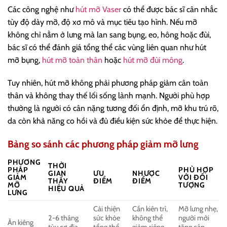
Các công nghệ như
hút mỡ Vaser
có thể được bác sĩ cân nhắc
tùy độ dày mỡ, độ xơ mô và mục tiêu tạo hình. Nếu mỡ
không chỉ nằm ở lưng mà lan sang bụng, eo, hông hoặc đùi,
bác sĩ có thể đánh giá tổng thể các vùng liên quan như hút
mỡ bụng,
hút mỡ toàn thân
hoặc
hút mỡ đùi mông
.
Tuy nhiên, hút mỡ không phải phương pháp giảm cân toàn
thân và không thay thế lối sống lành mạnh. Người phù hợp
thường là người có cân nặng tương đối ổn định, mỡ khu trú rõ,
da còn khả năng co hồi và đủ điều kiện sức khỏe để thực hiện.
Bảng so sánh các phương pháp giảm mỡ lưng
PHƯƠNG
THỜI
PHÁP
PHÙ HỢP
GIAN
ƯU
NHƯỢC
GIẢM
VỚI ĐỐI
THẤY
ĐIỂM
ĐIỂM
MỠ
TƯỢNG
HIỆU QUẢ
LƯNG
Cải thiện
Cần kiên trì,
Mỡ lưng nhẹ,
2-6 tháng
sức khỏe
không thể
người mới
Ăn kiêng
tùy cơ địa
tổng thể,
giảm riêng
tăng cân,