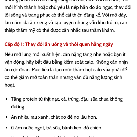
mới hình thành hoặc chủ yếu là nếp hằn do áo ngực, thay đổi
lối sống và trang phục có thể cải thiện đáng kể. Với mỡ dày,
lâu năm, đã ăn kiêng và tập luyện nhưng vẫn khu trú rõ, can
thiệp thẩm mỹ có thể được cân nhắc sau thăm khám.
Cấp độ 1: Thay đổi ăn uống và thói quen hằng ngày
Nếu mỡ lưng mới xuất hiện, cân nặng tăng nhẹ hoặc bạn ít
vận động, hãy bắt đầu bằng kiểm soát calo. Không cần nhịn
ăn cực đoan. Mục tiêu là tạo mức thâm hụt calo vừa phải để
cơ thể giảm mỡ toàn thân nhưng vẫn đủ năng lượng sinh
hoạt.
Tăng protein từ thịt nạc, cá, trứng, đậu, sữa chua không
đường.
Ăn nhiều rau xanh, chất xơ để no lâu hơn.
Giảm nước ngọt, trà sữa, bánh kẹo, đồ chiên.