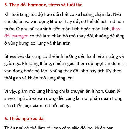
5. Thay đổi hormone, stress và tuổi tác
Khi tuổi tăng, tốc độ trao đổi chất có xu hướng chậm lại. Nếu
chế độ ăn và vận động không thay đổi, cơ thể dễ tích mỡ hơn
trước. Ở phụ nữ sau sinh, tiền mãn kinh hoặc mãn kinh,
thay
đổi estrogen
có thể làm phân bố mỡ thay đổi, thường dễ tăng
ở vùng bụng, eo, lưng và thân trên.
Stress kéo dài cũng có thể ảnh hưởng đến hành vi ăn uống và
giấc ngủ. Khi căng thẳng, nhiều người thèm đồ ngọt, ăn đêm, ít
vận động hoặc bỏ tập. Những thay đổi nhỏ này tích lũy theo
thời gian và khiến mỡ lưng tăng lên.
Vì vậy, giảm mỡ lưng không chỉ là chuyện ăn ít hơn. Quản lý
stress, ngủ đủ và vận động đều cũng là một phần quan trọng
của chiến lược giảm mỡ bền vững.
6. Thiếu ngủ kéo dài
Thiếu ngủ có thể làm rối loạn cảm giác đói no, khiến bạn