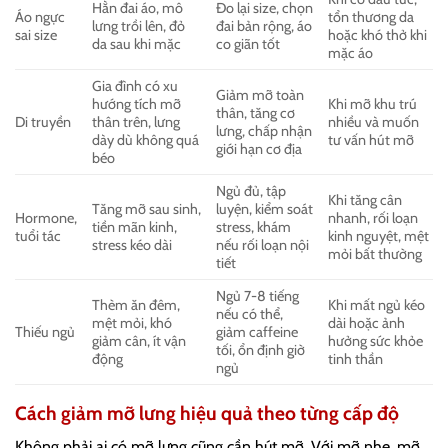
Hằn đai áo, mô
Đo lại size, chọn
Áo ngực
tổn thương da
lưng trồi lên, đỏ
đai bản rộng, áo
sai size
hoặc khó thở khi
da sau khi mặc
co giãn tốt
mặc áo
Gia đình có xu
Giảm mỡ toàn
hướng tích mỡ
Khi mỡ khu trú
thân, tăng cơ
Di truyền
thân trên, lưng
nhiều và muốn
lưng, chấp nhận
dày dù không quá
tư vấn hút mỡ
giới hạn cơ địa
béo
Ngủ đủ, tập
Khi tăng cân
Tăng mỡ sau sinh,
luyện, kiểm soát
Hormone,
nhanh, rối loạn
tiền mãn kinh,
stress, khám
tuổi tác
kinh nguyệt, mệt
stress kéo dài
nếu rối loạn nội
mỏi bất thường
tiết
Ngủ 7-8 tiếng
Thèm ăn đêm,
Khi mất ngủ kéo
nếu có thể,
mệt mỏi, khó
dài hoặc ảnh
Thiếu ngủ
giảm caffeine
giảm cân, ít vận
hưởng sức khỏe
tối, ổn định giờ
động
tinh thần
ngủ
Cách giảm mỡ lưng hiệu quả theo từng cấp độ
Không phải ai có mỡ lưng cũng cần hút mỡ. Với mỡ nhẹ, mỡ