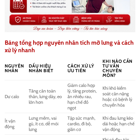
Bảng tổng hợp nguyên nhân tích mỡ lưng và cách
xử lý nhanh
KHI NÀO CẦN
NGUYÊN
DẤU HIỆU
CÁCH XỬ LÝ
TƯ VẤN
NHÂN
NHẬN BIẾT
ƯU TIÊN
CHUYÊN
MÔN?
Giảm calo hợp
Khi khó kiểm
Tăng cân toàn
lý, tăng protein,
soát cân nặng
Dư calo
thân, lưng dày, eo
ăn nhiều rau,
hoặc có bệnh lý
lớn hơn
hạn chế đồ
chuyển hóa
ngọt
Lưng mềm, vai
Tập sức mạnh,
Khi đau lưng kéo
Ít vận
gù, ít cơ, dễ mỏi
cardio, đi bộ,
dài hoặc hạn chế
động
lưng
giãn cơ
vận động
Khi có đau tức,