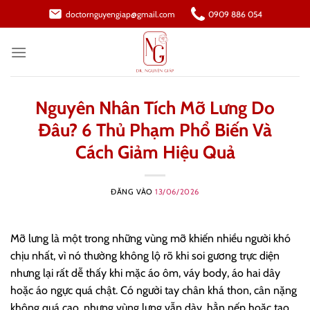
Bỏ
doctornguyengiap@gmail.com
0909 886 054
qua
nội
dung
Nguyên Nhân Tích Mỡ Lưng Do
Đâu? 6 Thủ Phạm Phổ Biến Và
Cách Giảm Hiệu Quả
ĐĂNG VÀO
13/06/2026
Mỡ lưng là một trong những vùng mỡ khiến nhiều người khó
chịu nhất, vì nó thường không lộ rõ khi soi gương trực diện
nhưng lại rất dễ thấy khi mặc áo ôm, váy body, áo hai dây
hoặc áo ngực quá chật. Có người tay chân khá thon, cân nặng
không quá cao, nhưng vùng lưng vẫn dày, hằn nếp hoặc tạo