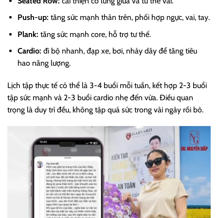
Seated Row:
cải thiện cơ lưng giữa và tư thế vai.
Push-up:
tăng sức mạnh thân trên, phối hợp ngực, vai, tay.
Plank:
tăng sức mạnh core, hỗ trợ tư thế.
Cardio:
đi bộ nhanh, đạp xe, bơi, nhảy dây để tăng tiêu
hao năng lượng.
Lịch tập thực tế có thể là 3-4 buổi mỗi tuần, kết hợp 2-3 buổi
tập sức mạnh và 2-3 buổi cardio nhẹ đến vừa. Điều quan
trọng là duy trì đều, không tập quá sức trong vài ngày rồi bỏ.