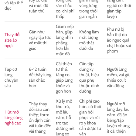
và tập thể
và mức độ
săn chắc
vùng lưng
người có thời
dục
tuân thủ
cơ, chi phí
trong thời
gian tập
thấp
gian ngắn
luyện
Giảm nếp
Phụ nữ bị
Gần như
hằn, giúp
Không làm
Thay đổi
hằn thịt do
ngay lập tức
lưng nhìn
mất lượng
size áo
áo ngực quá
về mặt thị
phẳng
mỡ thật
ngực
chật hoặc sai
giác
hơn khi
dưới da
phom
mặc đồ
Cải thiện
Cần tập
Tập cơ
6-12 tuần
tư thế,
đúng kỹ
Người lưng
lưng
để thấy lưng
tăng cơ,
thuật, hiệu
mềm, vai gù,
chuyên
săn chắc
giúp lưng
quả phụ
thiếu cơ, ít
sâu
hơn
khỏe và
thuộc dinh
vận động
gọn hơn
dưỡng
Xử lý mỡ
Chi phí cao
Thấy thay
Người mỡ
khu trú,
hơn, có thời
đổi sau can
lưng dày, lâu
Hút mỡ
mỡ lâu
gian hồi
thiệp; form
năm, đã ăn
lưng công
năm, hỗ
phục và rủi
ổn định cần
kiêng/tập
nghệ cao
trợ tạo
ro y khoa
vài tuần đến
luyện nhưng
đường nét
cần được tư
vài tháng
ít cải thiện
lưng eo
vấn