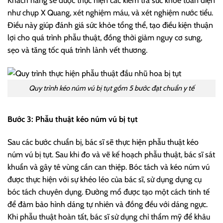
Khách hàng sẽ được thực hiện các kiểm tra sức khỏe toàn diện
như chụp X Quang, xét nghiệm máu, và xét nghiệm nước tiểu.
Điều này giúp đánh giá sức khỏe tổng thể, tạo điều kiện thuận
lợi cho quá trình phẫu thuật, đồng thời giảm nguy cơ sưng,
sẹo và tăng tốc quá trình lành vết thương.
Quy trình kéo núm vú bị tụt gồm 5 bước đạt chuẩn y tế
Bước 3: Phẫu thuật kéo núm vú bị tụt
Sau các bước chuẩn bị, bác sĩ sẽ thực hiện phẫu thuật kéo
núm vú bị tụt. Sau khi đo và vẽ kế hoạch phẫu thuật, bác sĩ sát
khuẩn và gây tê vùng cần can thiệp. Bóc tách và kéo núm vú
được thực hiện với sự khéo léo của bác sĩ, sử dụng dụng cụ
bóc tách chuyên dụng. Đường mổ được tạo một cách tinh tế
để đảm bảo hình dáng tự nhiên và đồng đều với dáng ngực.
Khi phẫu thuật hoàn tất, bác sĩ sử dụng chỉ thẩm mỹ để khâu