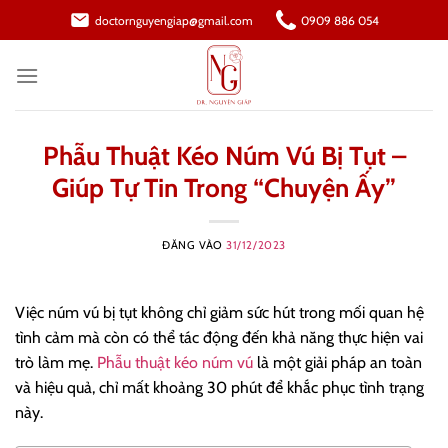
Bỏ
doctornguyengiap@gmail.com
0909 886 054
qua
nội
dung
Phẫu Thuật Kéo Núm Vú Bị Tụt –
Giúp Tự Tin Trong “Chuyện Ấy”
ĐĂNG VÀO
31/12/2023
Việc núm vú bị tụt không chỉ giảm sức hút trong mối quan hệ
tình cảm mà còn có thể tác động đến khả năng thực hiện vai
trò làm mẹ.
Phẫu thuật kéo núm vú
là một giải pháp an toàn
và hiệu quả, chỉ mất khoảng 30 phút để khắc phục tình trạng
này.