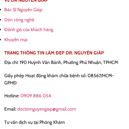
VỀ DR NGUYÊN GIÁP
Bác Sĩ Nguyên Giáp
Dàn công nghệ
Đánh giá của khách hàng
Khuyến mại
TRANG THÔNG TIN LÀM ĐẸP DR. NGUYÊN GIÁP
Địa chỉ: 190 Huỳnh Văn Bánh, Phường Phú Nhuận, TPHCM
Giấy phép Hoạt động khám chữa bệnh số: 08567/HCM-
GPHĐ
Hotline:
0909 886 054
Email:
doctornguyengiap@gmail.com
Tư vấn dịch vụ tại Phòng Khám