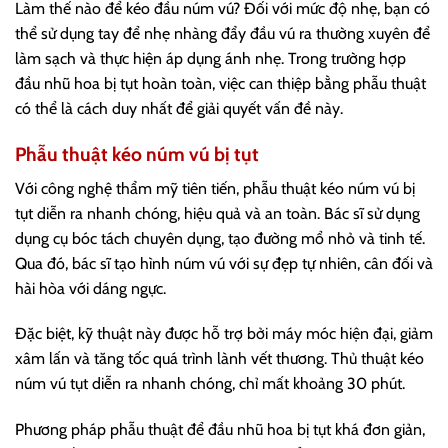
Làm thế nào để kéo đầu núm vú? Đối với mức độ nhẹ, bạn có
thể sử dụng tay để nhẹ nhàng đẩy đầu vú ra thường xuyên để
làm sạch và thực hiện áp dụng ánh nhẹ. Trong trường hợp
đầu nhũ hoa bị tụt hoàn toàn, việc can thiệp bằng phẫu thuật
có thể là cách duy nhất để giải quyết vấn đề này.
Phẫu thuật kéo núm vú bị tụt
Với công nghệ thẩm mỹ tiên tiến, phẫu thuật kéo núm vú bị
tụt diễn ra nhanh chóng, hiệu quả và an toàn. Bác sĩ sử dụng
dụng cụ bóc tách chuyên dụng, tạo đường mổ nhỏ và tinh tế.
Qua đó, bác sĩ tạo hình núm vú với sự đẹp tự nhiên, cân đối và
hài hòa với dáng ngực.
Đặc biệt, kỹ thuật này được hỗ trợ bởi máy móc hiện đại, giảm
xâm lấn và tăng tốc quá trình lành vết thương. Thủ thuật kéo
núm vú tụt diễn ra nhanh chóng, chỉ mất khoảng 30 phút.
Phương pháp phẫu thuật để đầu nhũ hoa bị tụt khá đơn giản,