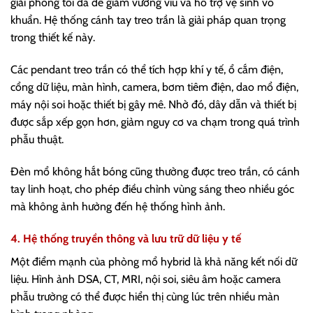
giải phóng tối đa để giảm vướng víu và hỗ trợ vệ sinh vô
khuẩn. Hệ thống cánh tay treo trần là giải pháp quan trọng
trong thiết kế này.
Các pendant treo trần có thể tích hợp khí y tế, ổ cắm điện,
cổng dữ liệu, màn hình, camera, bơm tiêm điện, dao mổ điện,
máy nội soi hoặc thiết bị gây mê. Nhờ đó, dây dẫn và thiết bị
được sắp xếp gọn hơn, giảm nguy cơ va chạm trong quá trình
phẫu thuật.
Đèn mổ không hắt bóng cũng thường được treo trần, có cánh
tay linh hoạt, cho phép điều chỉnh vùng sáng theo nhiều góc
mà không ảnh hưởng đến hệ thống hình ảnh.
4. Hệ thống truyền thông và lưu trữ dữ liệu y tế
Một điểm mạnh của phòng mổ hybrid là khả năng kết nối dữ
liệu. Hình ảnh DSA, CT, MRI, nội soi, siêu âm hoặc camera
phẫu trường có thể được hiển thị cùng lúc trên nhiều màn