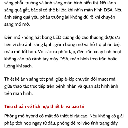
sáng phẫu trường và ánh sáng màn hình hiển thị. Nếu ánh
sáng quá gắt, bác sĩ có thể bị lóa khi nhìn màn hình DSA. Nếu
ánh sáng quá yếu, phẫu trường lại không đủ rõ khi chuyển
sang mổ mở.
Đèn mổ không hắt bóng LED cường độ cao thường được ưu
tiên vì cho ánh sáng lạnh, giảm bóng mờ và hỗ trợ phân biệt
màu mô tốt hơn. Với các ca phức tạp, đèn cần xoay linh hoạt,
không cản trở cánh tay máy DSA, màn hình treo trần hoặc
luồng khí sạch.
Thiết kế ánh sáng tốt phải giúp ê-kíp chuyển đổi mượt mà
giữa thao tác trực tiếp trên bệnh nhân và quan sát hình ảnh
trên màn hình.
Tiêu chuẩn về tích hợp thiết bị và bảo trì
Phòng mổ hybrid có mật độ thiết bị rất cao. Nếu không có giải
pháp tích hợp ngay từ đầu, phòng dễ rơi vào tình trạng dây