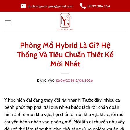
Bỏ
doctornguyengiap@gmail.com
0909 886 054
qua
nội
dung
Phòng Mổ Hybrid Là Gì? Hệ
Thống Và Tiêu Chuẩn Thiết Kế
Mới Nhất
ĐĂNG VÀO
12/06/2026
12/06/2026
Y học hiện đại đang thay đổi rất nhanh. Trước đây, nhiều ca
bệnh phức tạp phải trải qua nhiều bước tách rời: chẩn đoán
hình ảnh ở một khu vực, hội chẩn ở một khu vực khác, rồi mới
chuyển bệnh nhân vào phòng mổ. Mỗi lần di chuyển như vậy
đều có thể làm tăng thời gian chờ, tăng rủi ro nhiễm khuẩn và