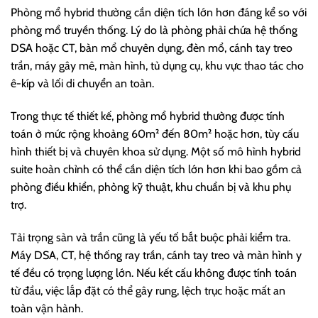
Phòng mổ hybrid thường cần diện tích lớn hơn đáng kể so với
phòng mổ truyền thống. Lý do là phòng phải chứa hệ thống
DSA hoặc CT, bàn mổ chuyên dụng, đèn mổ, cánh tay treo
trần, máy gây mê, màn hình, tủ dụng cụ, khu vực thao tác cho
ê-kíp và lối di chuyển an toàn.
Trong thực tế thiết kế, phòng mổ hybrid thường được tính
toán ở mức rộng khoảng 60m² đến 80m² hoặc hơn, tùy cấu
hình thiết bị và chuyên khoa sử dụng. Một số mô hình hybrid
suite hoàn chỉnh có thể cần diện tích lớn hơn khi bao gồm cả
phòng điều khiển, phòng kỹ thuật, khu chuẩn bị và khu phụ
trợ.
Tải trọng sàn và trần cũng là yếu tố bắt buộc phải kiểm tra.
Máy DSA, CT, hệ thống ray trần, cánh tay treo và màn hình y
tế đều có trọng lượng lớn. Nếu kết cấu không được tính toán
từ đầu, việc lắp đặt có thể gây rung, lệch trục hoặc mất an
toàn vận hành.