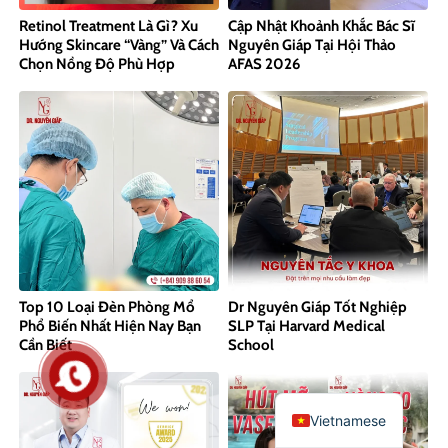
Retinol Treatment Là Gì? Xu
Cập Nhật Khoảnh Khắc Bác Sĩ
Hướng Skincare “Vàng” Và Cách
Nguyên Giáp Tại Hội Thảo
Chọn Nồng Độ Phù Hợp
AFAS 2026
Top 10 Loại Đèn Phòng Mổ
Dr Nguyên Giáp Tốt Nghiệp
Phổ Biến Nhất Hiện Nay Bạn
SLP Tại Harvard Medical
Cần Biết
School
Vietnamese