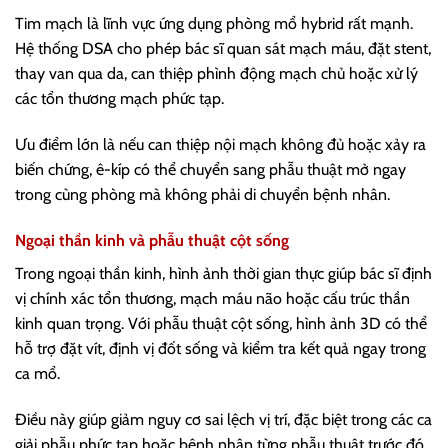
Tim mạch là lĩnh vực ứng dụng phòng mổ hybrid rất mạnh.
Hệ thống DSA cho phép bác sĩ quan sát mạch máu, đặt stent,
thay van qua da, can thiệp phình động mạch chủ hoặc xử lý
các tổn thương mạch phức tạp.
Ưu điểm lớn là nếu can thiệp nội mạch không đủ hoặc xảy ra
biến chứng, ê-kíp có thể chuyển sang phẫu thuật mở ngay
trong cùng phòng mà không phải di chuyển bệnh nhân.
Ngoại thần kinh và phẫu thuật cột sống
Trong ngoại thần kinh, hình ảnh thời gian thực giúp bác sĩ định
vị chính xác tổn thương, mạch máu não hoặc cấu trúc thần
kinh quan trọng. Với phẫu thuật cột sống, hình ảnh 3D có thể
hỗ trợ đặt vít, định vị đốt sống và kiểm tra kết quả ngay trong
ca mổ.
Điều này giúp giảm nguy cơ sai lệch vị trí, đặc biệt trong các ca
giải phẫu phức tạp hoặc bệnh nhân từng phẫu thuật trước đó.