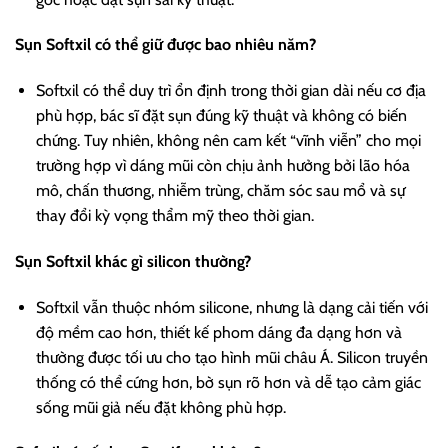
Sụn Softxil có thể giữ được bao nhiêu năm?
Softxil có thể duy trì ổn định trong thời gian dài nếu cơ địa
phù hợp, bác sĩ đặt sụn đúng kỹ thuật và không có biến
chứng. Tuy nhiên, không nên cam kết “vĩnh viễn” cho mọi
trường hợp vì dáng mũi còn chịu ảnh hưởng bởi lão hóa
mô, chấn thương, nhiễm trùng, chăm sóc sau mổ và sự
thay đổi kỳ vọng thẩm mỹ theo thời gian.
Sụn Softxil khác gì silicon thường?
Softxil vẫn thuộc nhóm silicone, nhưng là dạng cải tiến với
độ mềm cao hơn, thiết kế phom dáng đa dạng hơn và
thường được tối ưu cho tạo hình mũi châu Á. Silicon truyền
thống có thể cứng hơn, bờ sụn rõ hơn và dễ tạo cảm giác
sống mũi giả nếu đặt không phù hợp.