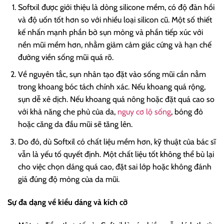
Softxil được giới thiệu là dòng silicone mềm, có độ đàn hồi
và độ uốn tốt hơn so với nhiều loại silicon cũ. Một số thiết
kế nhấn mạnh phần bờ sụn mỏng và phần tiếp xúc với
nền mũi mềm hơn, nhằm giảm cảm giác cứng và hạn chế
đường viền sống mũi quá rõ.
Về nguyên tắc, sụn nhân tạo đặt vào sống mũi cần nằm
trong khoang bóc tách chính xác. Nếu khoang quá rộng,
sụn dễ xê dịch. Nếu khoang quá nông hoặc đặt quá cao so
với khả năng che phủ của da,
nguy cơ lộ sống
, bóng đỏ
hoặc căng da đầu mũi sẽ tăng lên.
Do đó, dù Softxil có chất liệu mềm hơn, kỹ thuật của bác sĩ
vẫn là yếu tố quyết định. Một chất liệu tốt không thể bù lại
cho việc chọn dáng quá cao, đặt sai lớp hoặc không đánh
giá đúng độ mỏng của da mũi.
Sự đa dạng về kiểu dáng và kích cỡ