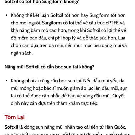
Softxil có tốt hơn Surgiform không?
Không thể kết luận Softxil tốt hơn hay Surgiform tốt hơn
cho mọi người. Surgiform có lợi thế về cấu trúc ePTFE và
khả năng bám mô cao hơn, trong khi Softxil có lợi thế về
độ mềm ban đầu, chi phí hợp lý và dễ tháo sửa hơn. Lựa
chọn cần dựa trên da mũi, nền mũi, mục tiêu dáng mũi và
ngân sách.
Nâng mũi Softxil có cần bọc sụn tai không?
Không phải ai cũng cần bọc sụn tai. Nếu đầu mũi yếu, da
mũi mỏng hoặc bác sĩ muốn giảm áp lực lên đầu mũi, sụn
tai có thể được cân nhắc để bảo vệ vùng đầu mũi. Quyết
định này cần dựa trên thăm khám trực tiếp.
Tóm Lại
Softxil
là dòng sụn nâng mũi nhân tạo cải tiến từ Hàn Quốc,
có bản chất silicone y khoa, nổi bật nhờ độ mềm, nhiều phom