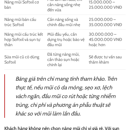
Nâng mũi Softxil cơ
15.000.000 –
cần nâng sống nhẹ
bản
25.000.000 VNĐ
đến vừa
Nâng mũi bán cấu
Cần nâng sống và
25.000.000 –
trúc Softxil
chỉnh đầu mũi nhẹ
35.000.000 VNĐ
Nâng mũi cấu trúc kết
Mũi đầu yếu, cần
30.000.000 –
hợp Softxil và sụn tự
dựng trụ hoặc bảo vệ
45.000.000 VNĐ
thân
đầu mũi
hoặc hơn
Đã từng nâng mũi,
Sửa mũi cũ có dùng
Sẽ được tư vấn sau
cần tháo sụn hoặc
Softxil
thăm khám
chỉnh lại
Bảng giá trên chỉ mang tính tham khảo. Trên
thực tế, nếu mũi có da mỏng, sẹo xơ, lệch
vách ngăn, đầu mũi co rút hoặc từng nhiễm
trùng, chi phí và phương án phẫu thuật sẽ
khác so với mũi làm lần đầu.
Khách hàng không nên chọn nâng mũi chỉ vì giá rẻ. Với sụn