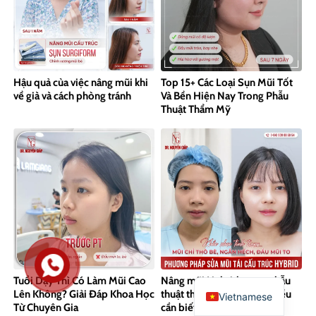
Hậu quả của việc nâng mũi khi
Top 15+ Các Loại Sụn Mũi Tốt
về già và cách phòng tránh
Và Bền Hiện Nay Trong Phẫu
Thuật Thẩm Mỹ
Tuổi Dậy Thì Có Làm Mũi Cao
Nâng mũi Hybrid trong phẫu
Lên Không? Giải Đáp Khoa Học
thuật thẩm mỹ và những điều
Vietnamese
Từ Chuyên Gia
cần biết