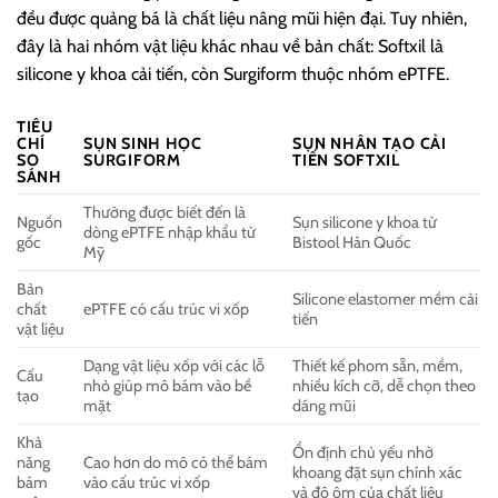
đều được quảng bá là chất liệu nâng mũi hiện đại. Tuy nhiên,
đây là hai nhóm vật liệu khác nhau về bản chất: Softxil là
silicone y khoa cải tiến, còn Surgiform thuộc nhóm ePTFE.
TIÊU
CHÍ
SỤN SINH HỌC
SỤN NHÂN TẠO CẢI
SO
SURGIFORM
TIẾN SOFTXIL
SÁNH
Thường được biết đến là
Nguồn
Sụn silicone y khoa từ
dòng ePTFE nhập khẩu từ
gốc
Bistool Hàn Quốc
Mỹ
Bản
Silicone elastomer mềm cải
chất
ePTFE có cấu trúc vi xốp
tiến
vật liệu
Dạng vật liệu xốp với các lỗ
Thiết kế phom sẵn, mềm,
Cấu
nhỏ giúp mô bám vào bề
nhiều kích cỡ, dễ chọn theo
tạo
mặt
dáng mũi
Khả
Ổn định chủ yếu nhờ
năng
Cao hơn do mô có thể bám
khoang đặt sụn chính xác
bám
vào cấu trúc vi xốp
và độ ôm của chất liệu