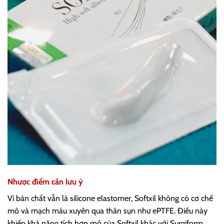
Nhược điểm cần lưu ý
Vì bản chất vẫn là silicone elastomer, Softxil không có cơ chế
mô và mạch máu xuyên qua thân sụn như ePTFE. Điều này
khiến khả năng tích hợp mô của Softxil khác với Surgiform.