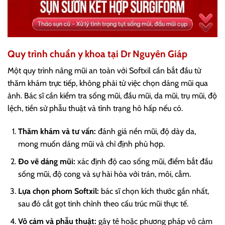
Quy trình chuẩn y khoa tại Dr Nguyên Giáp
Một quy trình nâng mũi an toàn với Softxil cần bắt đầu từ
thăm khám trực tiếp, không phải từ việc chọn dáng mũi qua
ảnh. Bác sĩ cần kiểm tra sống mũi, đầu mũi, da mũi, trụ mũi, độ
lệch, tiền sử phẫu thuật và tình trạng hô hấp nếu có.
Thăm khám và tư vấn:
đánh giá nền mũi, độ dày da,
mong muốn dáng mũi và chỉ định phù hợp.
Đo vẽ dáng mũi:
xác định độ cao sống mũi, điểm bắt đầu
sống mũi, độ cong và sự hài hòa với trán, môi, cằm.
Lựa chọn phom Softxil:
bác sĩ chọn kích thước gần nhất,
sau đó cắt gọt tinh chỉnh theo cấu trúc mũi thực tế.
Vô cảm và phẫu thuật:
gây tê hoặc phương pháp vô cảm