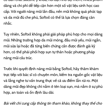
dáng và chi phí dễ tiếp cận hơn một số vật liệu sinh học cao
cấp. Với người nâng mũi lần đầu, nền mũi không quá phức tạp
và da mũi đủ che phủ, Softxil có thể là lựa chọn đáng cân
nhắc.
Tuy nhiên, Softxil không phải giải pháp phù hợp cho mọi dáng
mũi. Những trường hợp da mũi mỏng, đầu mũi yếu, mũi ngắn,
mũi sửa lại hoặc đã từng biến chứng cần được đánh giá kỹ
hơn, có thể phải phối hợp sụn tự thân hoặc phương pháp
nâng mũi cấu trúc.
Trước khi quyết định nâng mũi bằng Softxil, hãy thăm khám
trực tiếp với bác sĩ có chuyên môn, kiểm tra nguồn gốc vật liệu
và lắng nghe tư vấn trung thực về cả ưu điểm lẫn rủi ro. Một
dáng mũi đẹp không chỉ nằm ở tên loại sụn, mà nằm ở sự phù
hợp, an toàn và ổn định lâu dài.
Bài viết chỉ cung cấp thông tin tham khảo, không thay thế cho