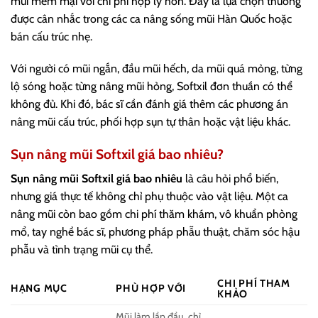
mũi mềm mại với chi phí hợp lý hơn. Đây là lựa chọn thường
được cân nhắc trong các ca nâng sống mũi Hàn Quốc hoặc
bán cấu trúc nhẹ.
Với người có mũi ngắn, đầu mũi hếch, da mũi quá mỏng, từng
lộ sóng hoặc từng nâng mũi hỏng, Softxil đơn thuần có thể
không đủ. Khi đó, bác sĩ cần đánh giá thêm các phương án
nâng mũi cấu trúc, phối hợp sụn tự thân hoặc vật liệu khác.
Sụn nâng mũi Softxil giá bao nhiêu?
Sụn nâng mũi Softxil giá bao nhiêu
là câu hỏi phổ biến,
nhưng giá thực tế không chỉ phụ thuộc vào vật liệu. Một ca
nâng mũi còn bao gồm chi phí thăm khám, vô khuẩn phòng
mổ, tay nghề bác sĩ, phương pháp phẫu thuật, chăm sóc hậu
phẫu và tình trạng mũi cụ thể.
CHI PHÍ THAM
HẠNG MỤC
PHÙ HỢP VỚI
KHẢO
Mũi làm lần đầu, chỉ