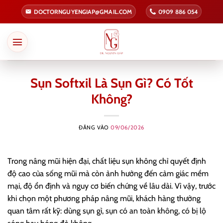
Bỏ
DOCTORNGUYENGIAP@GMAIL.COM
0909 886 054
qua
nội
dung
Sụn Softxil Là Sụn Gì? Có Tốt
Không?
ĐĂNG VÀO
09/06/2026
Trong nâng mũi hiện đại, chất liệu sụn không chỉ quyết định
độ cao của sống mũi mà còn ảnh hưởng đến cảm giác mềm
mại, độ ổn định và nguy cơ biến chứng về lâu dài. Vì vậy, trước
khi chọn một phương pháp nâng mũi, khách hàng thường
quan tâm rất kỹ: dùng sụn gì, sụn có an toàn không, có bị lộ