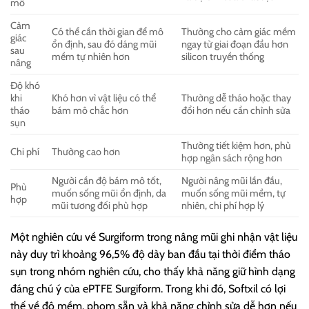
mô
Cảm
Có thể cần thời gian để mô
Thường cho cảm giác mềm
giác
ổn định, sau đó dáng mũi
ngay từ giai đoạn đầu hơn
sau
mềm tự nhiên hơn
silicon truyền thống
nâng
Độ khó
khi
Khó hơn vì vật liệu có thể
Thường dễ tháo hoặc thay
tháo
bám mô chắc hơn
đổi hơn nếu cần chỉnh sửa
sụn
Thường tiết kiệm hơn, phù
Chi phí
Thường cao hơn
hợp ngân sách rộng hơn
Người cần độ bám mô tốt,
Người nâng mũi lần đầu,
Phù
muốn sống mũi ổn định, da
muốn sống mũi mềm, tự
hợp
mũi tương đối phù hợp
nhiên, chi phí hợp lý
Một nghiên cứu về Surgiform trong nâng mũi ghi nhận vật liệu
này duy trì khoảng 96,5% độ dày ban đầu tại thời điểm tháo
sụn trong nhóm nghiên cứu, cho thấy khả năng giữ hình dạng
đáng chú ý của ePTFE Surgiform. Trong khi đó, Softxil có lợi
thế về độ mềm, phom sẵn và khả năng chỉnh sửa dễ hơn nếu