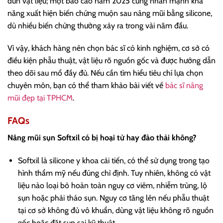
đùn vật liệu; một báo cáo năm 2025 cũng nhấn mạnh khả
năng xuất hiện biến chứng muộn sau nâng mũi bằng silicone,
dù nhiều biến chứng thường xảy ra trong vài năm đầu.
Vì vậy, khách hàng nên chọn bác sĩ có kinh nghiệm, cơ sở có
điều kiện phẫu thuật, vật liệu rõ nguồn gốc và được hướng dẫn
theo dõi sau mổ đầy đủ. Nếu cần tìm hiểu tiêu chí lựa chọn
chuyên môn, bạn có thể tham khảo bài viết về
bác sĩ nâng
mũi đẹp tại TPHCM
.
FAQs
Nâng mũi sụn Softxil có bị hoại tử hay đào thải không?
Softxil là silicone y khoa cải tiến, có thể sử dụng trong tạo
hình thẩm mỹ nếu đúng chỉ định. Tuy nhiên, không có vật
liệu nào loại bỏ hoàn toàn nguy cơ viêm, nhiễm trùng, lộ
sụn hoặc phải tháo sụn. Nguy cơ tăng lên nếu phẫu thuật
tại cơ sở không đủ vô khuẩn, dùng vật liệu không rõ nguồn
gốc hoặc đặt sụn sai kỹ thuật.