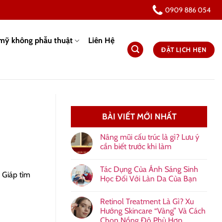
0909 886 054
mỹ không phẫu thuật
Liên Hệ
ĐẶT LỊCH HẸN
BÀI VIẾT MỚI NHẤT
Nâng mũi cấu trúc là gì? Lưu ý
cần biết trước khi làm
Tác Dụng Của Ánh Sáng Sinh
 Giáp tìm
Học Đối Với Làn Da Của Bạn
Retinol Treatment Là Gì? Xu
Hướng Skincare “Vàng” Và Cách
Chọn Nồng Độ Phù Hợp