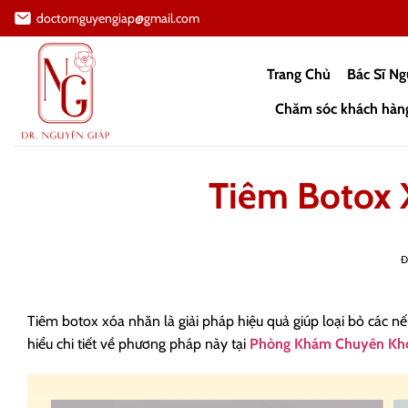
Bỏ
doctornguyengiap@gmail.com
qua
nội
Trang Chủ
Bác Sĩ N
dung
Chăm sóc khách hàn
Tiêm Botox 
Tiêm botox xóa nhăn là giải pháp hiệu quả giúp loại bỏ các n
hiểu chi tiết về phương pháp này tại
Phòng Khám Chuyên Kh