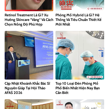
Retinol Treatment Là Gì? Xu
Phòng Mổ Hybrid Là Gì? Hệ
Hướng Skincare “Vàng” Và Cách
Thống Và Tiêu Chuẩn Thiết Kế
Chọn Nồng Độ Phù Hợp
Mới Nhất
Cập Nhật Khoảnh Khắc Bác Sĩ
Top 10 Loại Đèn Phòng Mổ
Nguyên Giáp Tại Hội Thảo
Phổ Biến Nhất Hiện Nay Bạn
AFAS 2026
Cần Biết