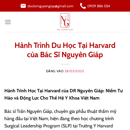
Bỏ
doctornguyengiap@gmail.com
0909 886 054
qua
nội
dung
Hành Trình Du Học Tại Harvard
của Bác Sĩ Nguyên Giáp
ĐĂNG VÀO
28/05/2025
Hành Trình Học Tại Harvard của DR Nguyên Giáp: Niềm Tự
Hào và Động Lực Cho Thế Hệ Y Khoa Việt Nam
Bác sĩ Trần Nguyên Giáp, chuyên gia phẫu thuật thẩm mỹ
hàng đầu tại Việt Nam, hiện đang theo học chương trình
Surgical Leadership Program (SLP) tại Trường Y Harvard