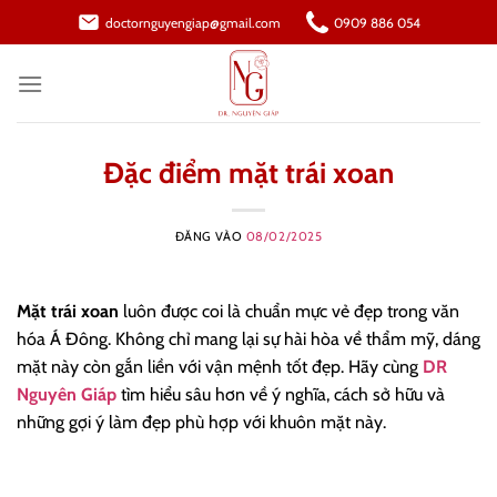
Bỏ
doctornguyengiap@gmail.com
0909 886 054
qua
nội
dung
Đặc điểm mặt trái xoan
ĐĂNG VÀO
08/02/2025
Mặt trái xoan
luôn được coi là chuẩn mực vẻ đẹp trong văn
hóa Á Đông. Không chỉ mang lại sự hài hòa về thẩm mỹ, dáng
mặt này còn gắn liền với vận mệnh tốt đẹp. Hãy cùng
DR
Nguyên Giáp
tìm hiểu sâu hơn về ý nghĩa, cách sở hữu và
những gợi ý làm đẹp phù hợp với khuôn mặt này.