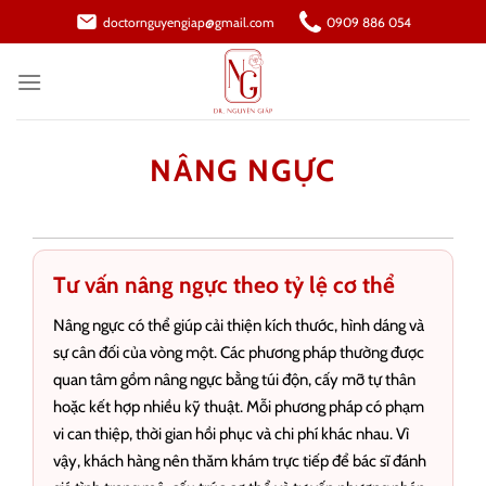
Bỏ
doctornguyengiap@gmail.com
0909 886 054
qua
nội
dung
NÂNG NGỰC
Tư vấn nâng ngực theo tỷ lệ cơ thể
Nâng ngực có thể giúp cải thiện kích thước, hình dáng và
sự cân đối của vòng một. Các phương pháp thường được
quan tâm gồm nâng ngực bằng túi độn, cấy mỡ tự thân
hoặc kết hợp nhiều kỹ thuật. Mỗi phương pháp có phạm
vi can thiệp, thời gian hồi phục và chi phí khác nhau. Vì
vậy, khách hàng nên thăm khám trực tiếp để bác sĩ đánh