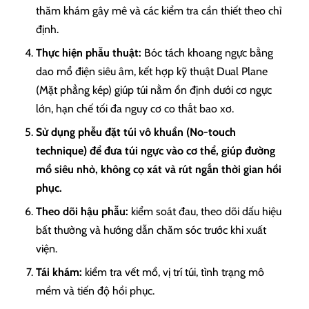
thăm khám gây mê và các kiểm tra cần thiết theo chỉ
định.
Thực hiện phẫu thuật:
Bóc tách khoang ngực bằng
dao mổ điện siêu âm, kết hợp kỹ thuật Dual Plane
(Mặt phẳng kép) giúp túi nằm ổn định dưới cơ ngực
lớn, hạn chế tối đa nguy cơ co thắt bao xơ.
Sử dụng phễu đặt túi vô khuẩn (No-touch
technique) để đưa túi ngực vào cơ thể, giúp đường
mổ siêu nhỏ, không cọ xát và rút ngắn thời gian hồi
phục.
Theo dõi hậu phẫu:
kiểm soát đau, theo dõi dấu hiệu
bất thường và hướng dẫn chăm sóc trước khi xuất
viện.
Tái khám:
kiểm tra vết mổ, vị trí túi, tình trạng mô
mềm và tiến độ hồi phục.