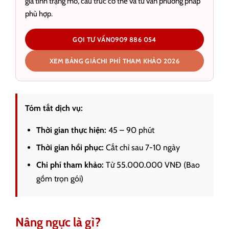
giá tình trạng mô, cấu trúc cơ thể và tư vấn phương pháp
phù hợp.
GỌI TƯ VẤN
0909 886 054
XEM BẢNG GIÁ
CHI PHÍ THAM KHẢO 2026
Tóm tắt dịch vụ:
Thời gian thực hiện:
45 – 90 phút
Thời gian hồi phục:
Cắt chỉ sau 7-10 ngày
Chi phí tham khảo:
Từ 55.000.000 VNĐ (Bao
gồm trọn gói)
Nâng ngực là gì?