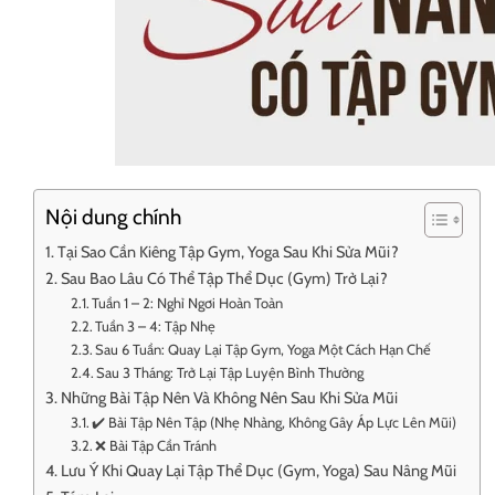
Nội dung chính
Tại Sao Cần Kiêng Tập Gym, Yoga Sau Khi Sửa Mũi?
Sau Bao Lâu Có Thể Tập Thể Dục (Gym) Trở Lại?
Tuần 1 – 2: Nghỉ Ngơi Hoàn Toàn
Tuần 3 – 4: Tập Nhẹ
Sau 6 Tuần: Quay Lại Tập Gym, Yoga Một Cách Hạn Chế
Sau 3 Tháng: Trở Lại Tập Luyện Bình Thường
Những Bài Tập Nên Và Không Nên Sau Khi Sửa Mũi
✔️ Bài Tập Nên Tập (Nhẹ Nhàng, Không Gây Áp Lực Lên Mũi)
❌ Bài Tập Cần Tránh
Lưu Ý Khi Quay Lại Tập Thể Dục (Gym, Yoga) Sau Nâng Mũi