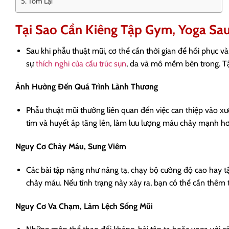
Tóm Lại
Tại Sao Cần Kiêng Tập Gym, Yoga Sau
Sau khi phẫu thuật mũi, cơ thể cần thời gian để hồi phục 
sự
thích nghi của cấu trúc sụn
, da và mô mềm bên trong. Tậ
Ảnh Hưởng Đến Quá Trình Lành Thương
Phẫu thuật mũi thường liên quan đến việc can thiệp vào xư
tim và huyết áp tăng lên, làm lưu lượng máu chảy mạnh hơn
Nguy Cơ Chảy Máu, Sưng Viêm
Các bài tập nặng như nâng tạ, chạy bộ cường độ cao hay t
chảy máu. Nếu tình trạng này xảy ra, bạn có thể cần thêm t
Nguy Cơ Va Chạm, Làm Lệch Sống Mũi