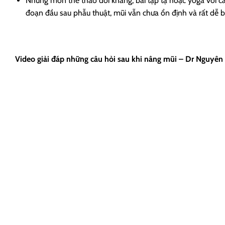
Những môn thể thao đối kháng, bài tập tạ hoặc yoga với các
đoạn đầu sau phẫu thuật, mũi vẫn chưa ổn định và rất dễ b
Video giải đáp những câu hỏi sau khi nâng mũi – Dr Nguyên