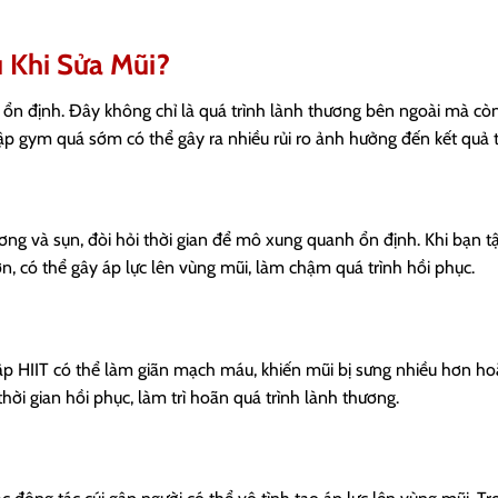
 Khi Sửa Mũi?
và ổn định. Đây không chỉ là quá trình lành thương bên ngoài mà c
p gym quá sớm có thể gây ra nhiều rủi ro ảnh hưởng đến kết quả
ơng và sụn, đòi hỏi thời gian để mô xung quanh ổn định. Khi bạn t
, có thể gây áp lực lên vùng mũi, làm chậm quá trình hồi phục.
ập HIIT có thể làm giãn mạch máu, khiến mũi bị sưng nhiều hơn ho
hời gian hồi phục, làm trì hoãn quá trình lành thương.