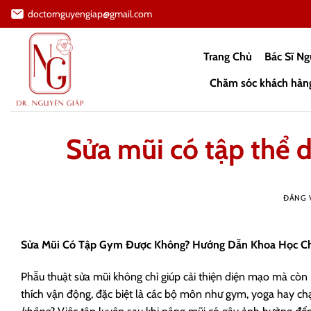
Bỏ
doctornguyengiap@gmail.com
qua
nội
Trang Chủ
Bác Sĩ N
dung
Chăm sóc khách hàn
Sửa mũi có tập thể 
ĐĂNG
Sửa Mũi Có Tập Gym Được Không? Hướng Dẫn Khoa Học Ch
Phẫu thuật sửa mũi không chỉ giúp cải thiện diện mạo mà còn 
thích vận động, đặc biệt là các bộ môn như gym, yoga hay c