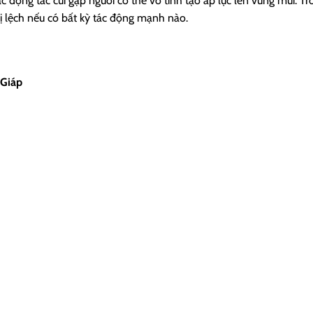
 động tác cúi gập người có thể vô tình tạo áp lực lên vùng mũi. Tro
ị lệch nếu có bất kỳ tác động mạnh nào.
 Giáp