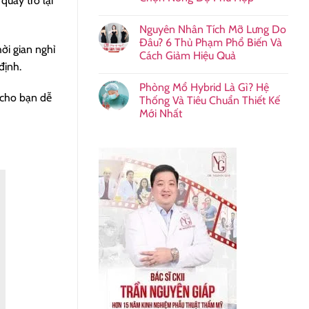
quay trở lại
Nguyên Nhân Tích Mỡ Lưng Do
Đâu? 6 Thủ Phạm Phổ Biến Và
ời gian nghỉ
Cách Giảm Hiệu Quả
định.
Phòng Mổ Hybrid Là Gì? Hệ
 cho bạn dễ
Thống Và Tiêu Chuẩn Thiết Kế
Mới Nhất