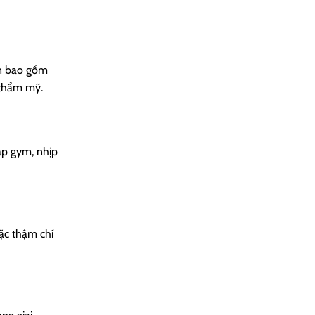
òn bao gồm
 thẩm mỹ.
ập gym, nhịp
ặc thậm chí