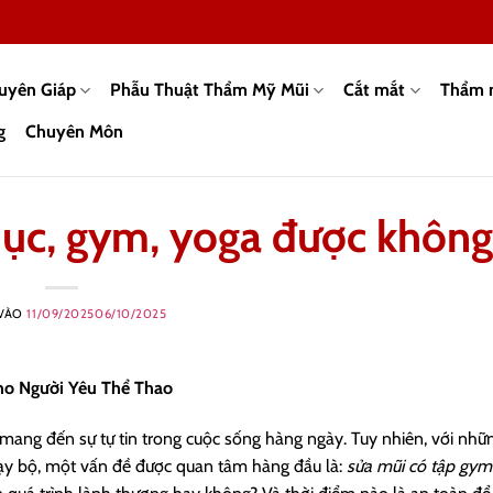
guyên Giáp
Phẫu Thuật Thẩm Mỹ Mũi
Cắt mắt
Thẩm 
g
Chuyên Môn
dục, gym, yoga được không
 VÀO
11/09/2025
06/10/2025
o Người Yêu Thể Thao
mang đến sự tự tin trong cuộc sống hàng ngày. Tuy nhiên, với nhữn
hạy bộ, một vấn đề được quan tâm hàng đầu là:
sửa mũi có tập gym