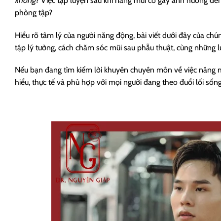
không
? Việc tập luyện sau khi nâng mũi có gây ảnh hưởng đến
phòng tập?
Hiểu rõ tâm lý của người năng động, bài viết dưới đây của chú
tập lý tưởng, cách chăm sóc mũi sau phẫu thuật, cùng những 
Nếu bạn đang tìm kiếm lời khuyên chuyên môn về việc nâng m
hiểu, thực tế và phù hợp với mọi người đang theo đuổi lối s