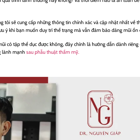
 quá trình lành thương hay không? Và thời điểm nào là an toàn để 
ng tôi sẽ cung cấp những thông tin chính xác và cập nhật nhất về th
lưu ý khi bạn muốn duy trì thể trạng mà vẫn đảm bảo dáng mũi ổn 
ũi có tập thể dục được không, đây chính là hướng dẫn dành riêng
ống lành mạnh
sau phẫu thuật thẩm mỹ.