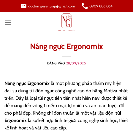
Bỏ
doctornguyengiap@gmail.com
0909 886 054
qua
nội
dung
Nâng ngực Ergonomix
ĐĂNG VÀO
28/09/2025
Nâng ngực Ergonomix
là một phương pháp thẩm mỹ hiện
đại, sử dụng túi độn ngực công nghệ cao do hãng Motiva phát
triển. Đây là loại túi ngực tiên tiến nhất hiện nay, được thiết kế
để mang đến vòng 1 mềm mại, tự nhiên và an toàn tuyệt đối
cho phái đẹp. Không chỉ đơn thuần là một vật liệu độn,
túi
Ergonomix
là sự kết hợp tinh tế giữa công nghệ sinh học, thiết
kế linh hoạt và vật liệu cao cấp.