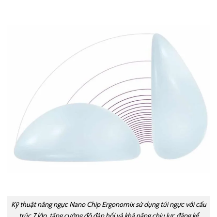
Kỹ thuật nâng ngực Nano Chip Ergonomix sử dụng túi ngực với cấu
trúc 7 lớp, tăng cường độ đàn hồi và khả năng chịu lực đáng kể