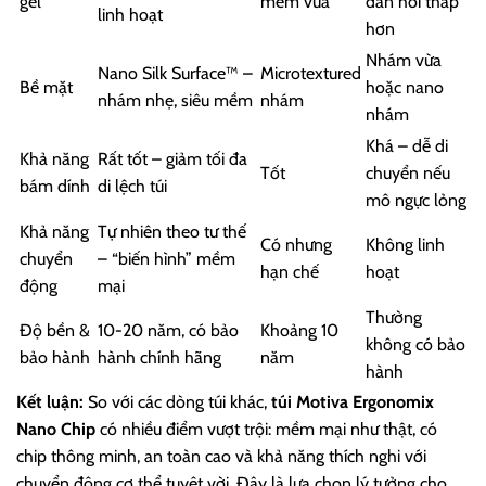
gel
mềm vừa
đàn hồi thấp
linh hoạt
hơn
Nhám vừa
Nano Silk Surface™ –
Microtextured
Bề mặt
hoặc nano
nhám nhẹ, siêu mềm
nhám
nhám
Khá – dễ di
Khả năng
Rất tốt – giảm tối đa
Tốt
chuyển nếu
bám dính
di lệch túi
mô ngực lỏng
Khả năng
Tự nhiên theo tư thế
Có nhưng
Không linh
chuyển
– “biến hình” mềm
hạn chế
hoạt
động
mại
Thường
Độ bền &
10-20 năm, có bảo
Khoảng 10
không có bảo
bảo hành
hành chính hãng
năm
hành
Kết luận:
So với các dòng túi khác,
túi Motiva Ergonomix
Nano Chip
có nhiều điểm vượt trội: mềm mại như thật, có
chip thông minh, an toàn cao và khả năng thích nghi với
chuyển động cơ thể tuyệt vời. Đây là lựa chọn lý tưởng cho