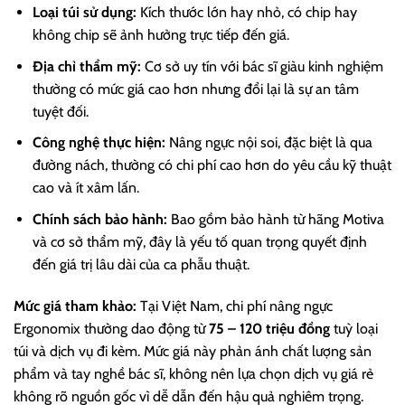
Loại túi sử dụng:
Kích thước lớn hay nhỏ, có chip hay
không chip sẽ ảnh hưởng trực tiếp đến giá.
Địa chỉ thẩm mỹ:
Cơ sở uy tín với bác sĩ giàu kinh nghiệm
thường có mức giá cao hơn nhưng đổi lại là sự an tâm
tuyệt đối.
Công nghệ thực hiện:
Nâng ngực nội soi, đặc biệt là qua
đường nách, thường có chi phí cao hơn do yêu cầu kỹ thuật
cao và ít xâm lấn.
Chính sách bảo hành:
Bao gồm bảo hành từ hãng Motiva
và cơ sở thẩm mỹ, đây là yếu tố quan trọng quyết định
đến giá trị lâu dài của ca phẫu thuật.
Mức giá tham khảo:
Tại Việt Nam, chi phí nâng ngực
Ergonomix thường dao động từ
75 – 120 triệu đồng
tuỳ loại
túi và dịch vụ đi kèm. Mức giá này phản ánh chất lượng sản
phẩm và tay nghề bác sĩ, không nên lựa chọn dịch vụ giá rẻ
không rõ nguồn gốc vì dễ dẫn đến hậu quả nghiêm trọng.