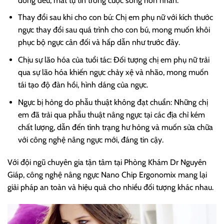
đồng đều, mất tự tin trong cuộc sống hôn nhân.
Thay đổi sau khi cho con bú: Chị em phụ nữ với kích thước
ngực thay đổi sau quá trình cho con bú, mong muốn khôi
phục bộ ngực cân đối và hấp dẫn như trước đây.
Chịu sự lão hóa của tuổi tác: Đối tượng chị em phụ nữ trải
qua sự lão hóa khiến ngực chảy xệ và nhão, mong muốn
tái tạo độ đàn hồi, hình dáng của ngực.
Ngực bị hỏng do phẫu thuật không đạt chuẩn: Những chị
em đã trải qua phẫu thuật nâng ngực tại các địa chỉ kém
chất lượng, dẫn đến tình trạng hư hỏng và muốn sửa chữa
với công nghệ nâng ngực mới, đáng tin cậy.
Với đội ngũ chuyên gia tận tâm tại Phòng Khám Dr Nguyên
Giáp, công nghệ nâng ngực Nano Chip Ergonomix mang lại
giải pháp an toàn và hiệu quả cho nhiều đối tượng khác nhau.