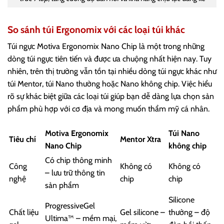
So sánh túi Ergonomix với các loại túi khác
Túi ngực Motiva Ergonomix Nano Chip là một trong những
dòng túi ngực tiên tiến và được ưa chuộng nhất hiện nay. Tuy
nhiên, trên thị trường vẫn tồn tại nhiều dòng túi ngực khác như
túi Mentor, túi Nano thường hoặc Nano không chip. Việc hiểu
rõ sự khác biệt giữa các loại túi giúp bạn dễ dàng lựa chọn sản
phẩm phù hợp với cơ địa và mong muốn thẩm mỹ cá nhân.
Motiva Ergonomix
Túi Nano
Tiêu chí
Mentor Xtra
Nano Chip
không chip
Có chip thông minh
Công
Không có
Không có
– lưu trữ thông tin
nghệ
chip
chip
sản phẩm
Silicone
ProgressiveGel
Chất liệu
Gel silicone –
thường – độ
Ultima™ – mềm mại,