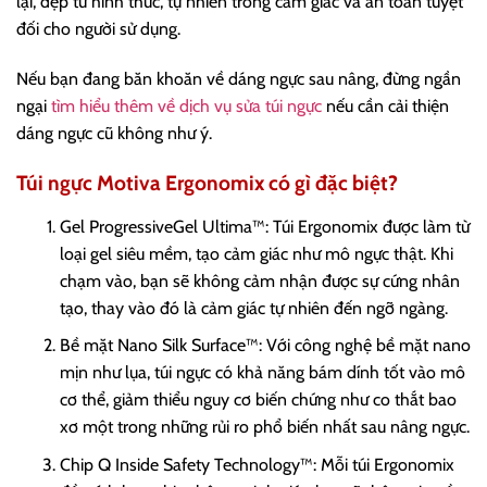
lại, đẹp từ hình thức, tự nhiên trong cảm giác và an toàn tuyệt
đối cho người sử dụng.
Nếu bạn đang băn khoăn về dáng ngực sau nâng, đừng ngần
ngại
tìm hiểu thêm về dịch vụ sửa túi ngực
nếu cần cải thiện
dáng ngực cũ không như ý.
Túi ngực Motiva Ergonomix có gì đặc biệt?
Gel ProgressiveGel Ultima™: Túi Ergonomix được làm từ
loại gel siêu mềm, tạo cảm giác như mô ngực thật. Khi
chạm vào, bạn sẽ không cảm nhận được sự cứng nhân
tạo, thay vào đó là cảm giác tự nhiên đến ngỡ ngàng.
Bề mặt Nano Silk Surface™: Với công nghệ bề mặt nano
mịn như lụa, túi ngực có khả năng bám dính tốt vào mô
cơ thể, giảm thiểu nguy cơ biến chứng như co thắt bao
xơ một trong những rủi ro phổ biến nhất sau nâng ngực.
Chip Q Inside Safety Technology™: Mỗi túi Ergonomix