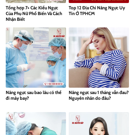
Tổng hợp 7+ Các Kiểu Ngực
Top 12 Địa Chỉ Nâng Ngực Uy
Của Phụ Nữ Phổ Biến Và Cách
Tín Ở TPHCM
Nhận Biết
Nâng ngực sau bao lâu có thể
Nâng ngực sau 1 tháng vẫn đau?
đi máy bay?
Nguyên nhân do đâu?