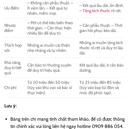
– Không cần phẫu thuật. –
– Kết quả lâu dài, ổn định.
Ưu điểm
Ít xâm lấn. – Kết quả tự
–
Tăng kích thước
rõ rệt.
nhiên, mềm mại.
– Mỡ có thể tiêu biến theo
Nhược
– Cần phẫu thuật. – Thời
thời gian. – Cần thực hiện
điểm
gian hồi phục kéo dài.
nhiều lần để duy trì.
Những ai muốn tăng kích
Thích hợp
Những ai muốn cải thiện
thước rõ rệt và duy trì lâu
với
nhẹ nhàng và tự nhiên.
dài.
Khả năng
Cần bảo trì thường xuyên
Kết quả lâu dài, ít cần bảo
duy trì kết
để duy trì hiệu quả.
dưỡng.
quả
Từ 20 triệu đến 50 triệu
Từ 25 triệu đến 85 triệu
Chi phí
(tùy vào khu vực và bác sĩ
(tùy vào loại túi độn và
thực hiện).
mức độ phức tạp).
Lưu ý:
Bảng trên chi mang tính chất tham khảo, để có được thông
tin chính xác vui lòng liên hệ ngay hotline 0909 886 054.