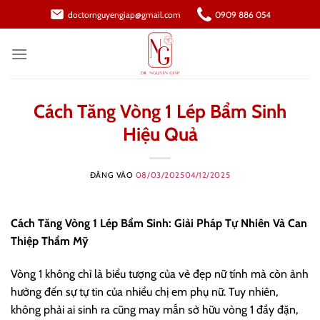
Bỏ
doctornguyengiap@gmail.com
0909 886 054
qua
nội
dung
Cách Tăng Vòng 1 Lép Bẩm Sinh
Hiệu Quả
ĐĂNG VÀO
08/03/2025
04/12/2025
Cách Tăng Vòng 1 Lép Bẩm Sinh: Giải Pháp Tự Nhiên Và Can
Thiệp Thẩm Mỹ
Vòng 1 không chỉ là biểu tượng của vẻ đẹp nữ tính mà còn ảnh
hưởng đến sự tự tin của nhiều chị em phụ nữ. Tuy nhiên,
không phải ai sinh ra cũng may mắn sở hữu vòng 1 đầy đặn,