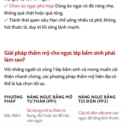
✅
Chọn áo ngực phù hợp
: Dùng áo ngực có độ nâng nhẹ,
không quá chật hoặc quá rộng.
✅ Tránh thói quen xấu: Hạn chế uống nhiều cà phê, không
hút thuốc lá, duy trì lối sống lành mạnh.
Giải pháp thẩm mỹ cho
ngực lép bẩm sinh phải
làm sao?
Với những người có vòng 1 lép bẩm sinh và mong muốn cải
thiện nhanh chóng, các phương pháp thẩm mỹ hiện đại có
thể là lựa chọn tối ưu.
PHƯƠNG
NÂNG NGỰC BẰNG MỠ
NÂNG NGỰC BẰNG
PHÁP
TỰ THÂN (PP1)
TÚI ĐỘN (PP2)
Sử dụng mỡ tự thân
từ
Cấy túi độn silicone
vào
Đặc điểm
bụng, đùi hoặc eo để cấy
ngực để tăng kích thước.
vào ngực.