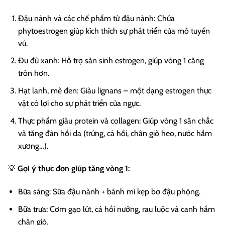
Đậu nành và các chế phẩm từ đậu nành: Chứa
phytoestrogen giúp kích thích sự phát triển của mô tuyến
vú.
Đu đủ xanh: Hỗ trợ sản sinh estrogen, giúp vòng 1 căng
tròn hơn.
Hạt lanh, mè đen: Giàu lignans – một dạng estrogen thực
vật có lợi cho sự phát triển của ngực.
Thực phẩm giàu protein và collagen: Giúp vòng 1 săn chắc
và tăng đàn hồi da (trứng, cá hồi, chân giò heo, nước hầm
xương…).
💡
Gợi ý thực đơn giúp tăng vòng 1:
Bữa sáng: Sữa đậu nành + bánh mì kẹp bơ đậu phộng.
Bữa trưa: Cơm gạo lứt, cá hồi nướng, rau luộc và canh hầm
chân giò.