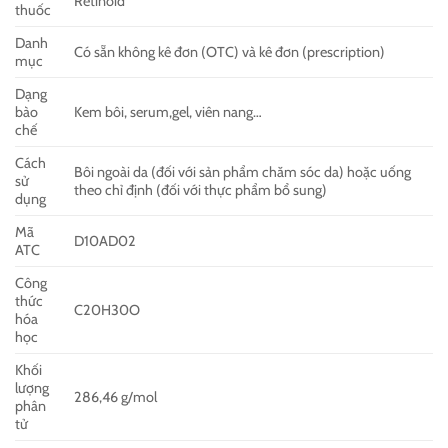
Retinoid
thuốc
Danh
Có sẵn không kê đơn (OTC) và kê đơn (prescription)
mục
Dạng
bào
Kem bôi, serum,gel, viên nang…
chế
Cách
Bôi ngoài da (đối với sản phẩm chăm sóc da) hoặc uống
sử
theo chỉ định (đối với thực phẩm bổ sung)
dụng
Mã
D10AD02
ATC
Công
thức
C20H30O
hóa
học
Khối
lượng
286,46 g/mol
phân
tử