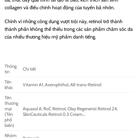
collagen và điều chỉnh hoạt động của tuyến bã nhờn.
Chính vì những công dụng vượt trội này, retinol trở thành
thành phần không thể thiếu trong các sản phẩm chăm sóc da
của nhiều thương hiệu mỹ phẩm danh tiếng.
Thông
Chi tiết
tin
Tên
Vitamin A1, Axerophthol, All-trans-Retinol
khác
Tên
thương
mại
Aquasol A, RoC Retinol, Olay Regenerist Retinol 24,
(Tên
SkinCeuticals Retinol 0.3 Cream…
phổ
biến)
Nhóm