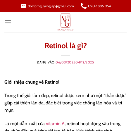
Bỏ
doctornguyengiap@gmail.com
0909 886 054
qua
nội
dung
Retinol là gì?
ĐĂNG VÀO
06/03/2025
04/12/2025
Giới thiệu chung về Retinol
Trong thế giới làm đẹp, retinol được xem như một “thần dược”
giúp cải thiện làn da, đặc biệt trong việc chống lão hóa và trị
mụn.
Là một dẫn xuất của
vitamin A
, retinol hoạt động sâu trong
da, thúc đẩy quá trình tái tạo tế bào, kích thích sản sinh