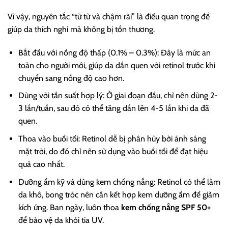
Vì vậy, nguyên tắc “từ từ và chậm rãi” là điều quan trọng để
giúp da thích nghi mà không bị tổn thương.
Bắt đầu với nồng độ thấp (0.1% – 0.3%): Đây là mức an
toàn cho người mới, giúp da dần quen với retinol trước khi
chuyển sang nồng độ cao hơn.
Dùng với tần suất hợp lý: Ở giai đoạn đầu, chỉ nên dùng 2-
3 lần/tuần, sau đó có thể tăng dần lên 4-5 lần khi da đã
quen.
Thoa vào buổi tối: Retinol dễ bị phân hủy bởi ánh sáng
mặt trời, do đó chỉ nên sử dụng vào buổi tối để đạt hiệu
quả cao nhất.
Dưỡng ẩm kỹ và dùng kem chống nắng: Retinol có thể làm
da khô, bong tróc nên cần kết hợp kem dưỡng ẩm để giảm
kích ứng. Ban ngày, luôn thoa
kem chống nắng SPF 50+
để bảo vệ da khỏi tia UV.