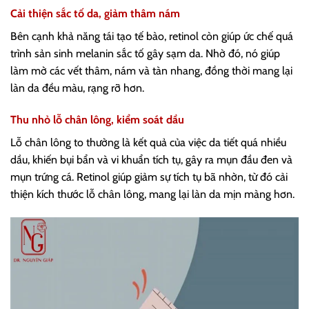
Cải thiện sắc tố da, giảm thâm nám
Bên cạnh khả năng tái tạo tế bào, retinol còn giúp ức chế quá
trình sản sinh melanin sắc tố gây sạm da. Nhờ đó, nó giúp
làm mờ các vết thâm, nám và tàn nhang, đồng thời mang lại
làn da đều màu, rạng rỡ hơn.
Thu nhỏ lỗ chân lông, kiểm soát dầu
Lỗ chân lông to thường là kết quả của việc da tiết quá nhiều
dầu, khiến bụi bẩn và vi khuẩn tích tụ, gây ra mụn đầu đen và
mụn trứng cá. Retinol giúp giảm sự tích tụ bã nhờn, từ đó cải
thiện kích thước lỗ chân lông, mang lại làn da mịn màng hơn.