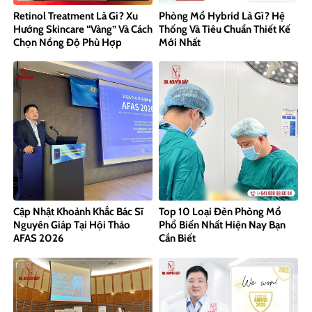
Retinol Treatment Là Gì? Xu
Phòng Mổ Hybrid Là Gì? Hệ
Hướng Skincare “Vàng” Và Cách
Thống Và Tiêu Chuẩn Thiết Kế
Chọn Nồng Độ Phù Hợp
Mới Nhất
Cập Nhật Khoảnh Khắc Bác Sĩ
Top 10 Loại Đèn Phòng Mổ
Nguyên Giáp Tại Hội Thảo
Phổ Biến Nhất Hiện Nay Bạn
AFAS 2026
Cần Biết