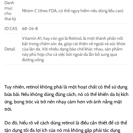
Danh
mục
Nhóm C (theo FDA, có thể nguy hiểm nếu dùng liều cao)
cho
thai kỳ
ID CAS
68-26-8
Vitamin A1, hay còn gọi là Retinol, là một thành phần nổi
bật trong chăm sóc da, giúp cải thiện vẻ ngoài và sức khỏe
Detail
của làn da. Với nhiều dạng bào chế khác nhau, sản phẩm
này phù hợp cho cả việc bôi ngoài da lẫn bổ sung qua
đường uống.
Tuy nhiên, retinol không phải là một hoạt chất có thể sử dụng
bừa bãi. Nếu không dùng đúng cách, nó có thể khiến da bị kích
ứng, bong tróc và trở nên nhạy cảm hơn với ánh nắng mặt
trời.
Do đó, hiểu rõ về cách dùng retinol là điều cần thiết để có thể
tận dụng tối đa lợi ích của nó mà không gặp phải tác dụng