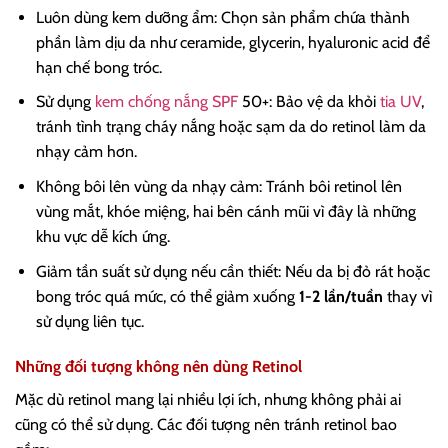
Luôn dùng kem dưỡng ẩm: Chọn sản phẩm chứa thành
phần làm dịu da như ceramide, glycerin, hyaluronic acid để
hạn chế bong tróc.
Sử dụng
kem chống nắng SPF
50+: Bảo vệ da khỏi
tia UV
,
tránh tình trạng cháy nắng hoặc sạm da do retinol làm da
nhạy cảm hơn.
Không bôi lên vùng da nhạy cảm: Tránh bôi retinol lên
vùng mắt, khóe miệng, hai bên cánh mũi vì đây là những
khu vực dễ kích ứng.
Giảm tần suất sử dụng nếu cần thiết: Nếu da bị đỏ rát hoặc
bong tróc quá mức, có thể giảm xuống
1-2 lần/tuần
thay vì
sử dụng liên tục.
Những đối tượng không nên dùng Retinol
Mặc dù retinol mang lại nhiều lợi ích, nhưng không phải ai
cũng có thể sử dụng. Các đối tượng nên tránh retinol bao