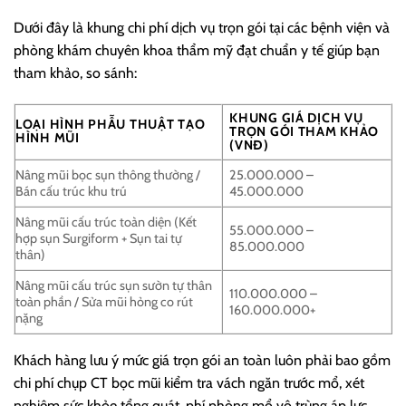
Dưới đây là khung chi phí dịch vụ trọn gói tại các bệnh viện và
phòng khám chuyên khoa thẩm mỹ đạt chuẩn y tế giúp bạn
tham khảo, so sánh:
KHUNG GIÁ DỊCH VỤ
LOẠI HÌNH PHẪU THUẬT TẠO
TRỌN GÓI THAM KHẢO
HÌNH MŨI
(VNĐ)
Nâng mũi bọc sụn thông thường /
25.000.000 –
Bán cấu trúc khu trú
45.000.000
Nâng mũi cấu trúc toàn diện (Kết
55.000.000 –
hợp sụn Surgiform + Sụn tai tự
85.000.000
thân)
Nâng mũi cấu trúc sụn sườn tự thân
110.000.000 –
toàn phần / Sửa mũi hỏng co rút
160.000.000+
nặng
Khách hàng lưu ý mức giá trọn gói an toàn luôn phải bao gồm
chi phí chụp CT bọc mũi kiểm tra vách ngăn trước mổ, xét
nghiệm sức khỏe tổng quát, phí phòng mổ vô trùng áp lực