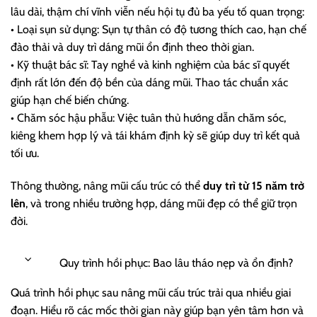
lâu dài, thậm chí vĩnh viễn nếu hội tụ đủ ba yếu tố quan trọng:
• Loại sụn sử dụng: Sụn tự thân có độ tương thích cao, hạn chế
đào thải và duy trì dáng mũi ổn định theo thời gian.
• Kỹ thuật bác sĩ: Tay nghề và kinh nghiệm của bác sĩ quyết
định rất lớn đến độ bền của dáng mũi. Thao tác chuẩn xác
giúp hạn chế biến chứng.
• Chăm sóc hậu phẫu: Việc tuân thủ hướng dẫn chăm sóc,
kiêng khem hợp lý và tái khám định kỳ sẽ giúp duy trì kết quả
tối ưu.
Thông thường, nâng mũi cấu trúc có thể
duy trì từ 15 năm trở
lên
, và trong nhiều trường hợp, dáng mũi đẹp có thể giữ trọn
đời.
Quy trình hồi phục: Bao lâu tháo nẹp và ổn định?
Quá trình hồi phục sau nâng mũi cấu trúc trải qua nhiều giai
đoạn. Hiểu rõ các mốc thời gian này giúp bạn yên tâm hơn và