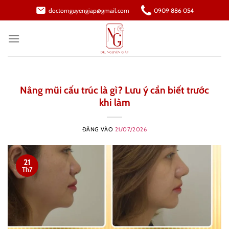
Bỏ
doctornguyengiap@gmail.com
0909 886 054
qua
nội
dung
Nâng mũi cấu trúc là gì? Lưu ý cần biết trước
khi làm
ĐĂNG VÀO
21/07/2026
21
Th7