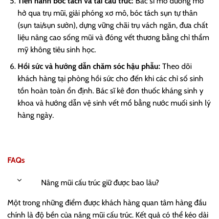
Tiến hành bóc tách và tái cấu trúc:
Bác sĩ mở đường mổ
hở qua trụ mũi, giải phóng xơ mô, bóc tách sụn tự thân
(sụn tai/sụn sườn), dựng vững chãi trụ vách ngăn, đưa chất
liệu nâng cao sống mũi và đóng vết thương bằng chỉ thẩm
mỹ không tiêu sinh học.
Hồi sức và hướng dẫn chăm sóc hậu phẫu:
Theo dõi
khách hàng tại phòng hồi sức cho đến khi các chỉ số sinh
tồn hoàn toàn ổn định. Bác sĩ kê đơn thuốc kháng sinh y
khoa và hướng dẫn vệ sinh vết mổ bằng nước muối sinh lý
hàng ngày.
FAQs
Nâng mũi cấu trúc giữ được bao lâu?
Một trong những điểm được khách hàng quan tâm hàng đầu
chính là độ bền của nâng mũi cấu trúc. Kết quả có thể kéo dài