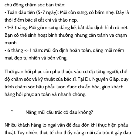
chủ động chăm sóc bản thân:
• Tuần đầu tiên (5-7 ngày): Mũi còn sưng, có bầm nhẹ. Đây là
thời điểm bác sĩ cắt chỉ và tháo nẹp.
• 1-3 tháng: Mũi giảm sưng đáng kể, bắt đầu định hình rõ nét.
Bạn có thể sinh hoạt bình thường nhưng cần tránh va chạm
mạnh.
• 6 tháng -> 1 năm: Mũi ổn định hoàn toàn, dáng mũi mềm
mại, đẹp tự nhiên và bền vững.
Thời gian hồi phục còn phụ thuộc vào cơ địa từng người, chế
độ chăm sóc và kỹ thuật của bác sĩ. Tại Dr. Nguyên Giáp, quy
trình chăm sóc hậu phẫu luôn được chuẩn hóa, giúp khách
hàng hồi phục an toàn và nhanh chóng.
Nâng mũi cấu trúc có đau không?
Nhiều khách hàng lo ngại vấn đề đau đớn khi thực hiện phẫu
thuật. Tuy nhiên, thực tế cho thấy nâng mũi cấu trúc ít gây đau