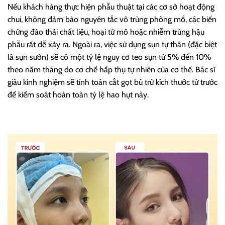
Nếu khách hàng thực hiện phẫu thuật tại các cơ sở hoạt động
chui, không đảm bảo nguyên tắc vô trùng phòng mổ, các biến
chứng đào thải chất liệu, hoại tử mô hoặc nhiễm trùng hậu
phẫu rất dễ xảy ra. Ngoài ra, việc sử dụng sụn tự thân (đặc biệt
là sụn sườn) sẽ có một tỷ lệ nguy cơ teo sụn từ 5% đến 10%
theo năm tháng do cơ chế hấp thụ tự nhiên của cơ thể. Bác sĩ
giàu kinh nghiệm sẽ tính toán cắt gọt bù trừ kích thước từ trước
để kiểm soát hoàn toàn tỷ lệ hao hụt này.