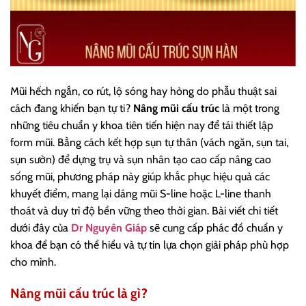
Mũi hếch ngắn, co rút, lộ sóng hay hỏng do phẫu thuật sai
cách đang khiến bạn tự ti?
Nâng mũi cấu trúc
là một trong
những tiêu chuẩn y khoa tiên tiến hiện nay để tái thiết lập
form mũi. Bằng cách kết hợp sụn tự thân (vách ngăn, sụn tai,
sụn sườn) để dựng trụ và sụn nhân tạo cao cấp nâng cao
sống mũi, phương pháp này giúp khắc phục hiệu quả các
khuyết điểm, mang lại dáng mũi S-line hoặc L-line thanh
thoát và duy trì độ bền vững theo thời gian. Bài viết chi tiết
dưới đây của
Dr Nguyên Giáp
sẽ cung cấp phác đồ chuẩn y
khoa để bạn có thể hiểu và tự tin lựa chọn giải pháp phù hợp
cho mình.
Nâng mũi cấu trúc là gì?