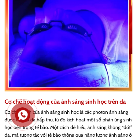
Cơ chế hoạt động của ánh sáng sinh học trên da
Cơ chế chính của ánh sáng sinh học là các photon ánh sáng
được tế bào da hấp thụ, từ đó kích hoạt một số phản ứng sinh
học bên trong tế bào. Một cách dễ hiểu, ánh sáng không “đốt”
da, mà tương tác với tế bào thông qua năng lượng ánh sáng ở