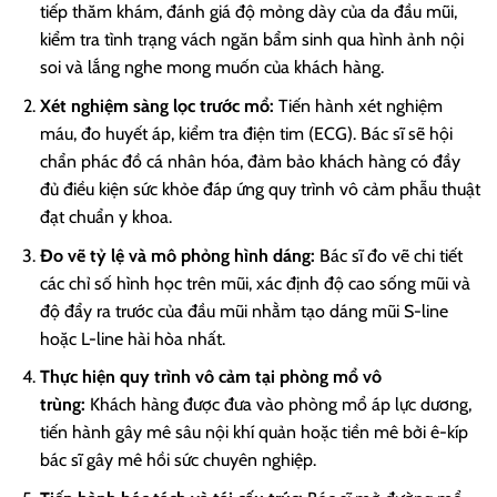
tiếp thăm khám, đánh giá độ mỏng dày của da đầu mũi,
kiểm tra tình trạng vách ngăn bẩm sinh qua hình ảnh nội
soi và lắng nghe mong muốn của khách hàng.
Xét nghiệm sàng lọc trước mổ:
Tiến hành xét nghiệm
máu, đo huyết áp, kiểm tra điện tim (ECG). Bác sĩ sẽ hội
chẩn phác đồ cá nhân hóa, đảm bảo khách hàng có đầy
đủ điều kiện sức khỏe đáp ứng quy trình vô cảm phẫu thuật
đạt chuẩn y khoa.
Đo vẽ tỷ lệ và mô phỏng hình dáng:
Bác sĩ đo vẽ chi tiết
các chỉ số hình học trên mũi, xác định độ cao sống mũi và
độ đẩy ra trước của đầu mũi nhằm tạo dáng mũi S-line
hoặc L-line hài hòa nhất.
Thực hiện quy trình vô cảm tại phòng mổ vô
trùng:
Khách hàng được đưa vào phòng mổ áp lực dương,
tiến hành gây mê sâu nội khí quản hoặc tiền mê bởi ê-kíp
bác sĩ gây mê hồi sức chuyên nghiệp.