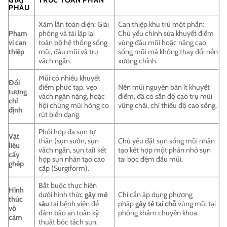
GIẢI
TRÚC TOÀN PHẦN
PHẪU
Xâm lấn toàn diện: Giải
Can thiệp khu trú một phần:
Phạm
phóng và tái lập lại
Chủ yếu chỉnh sửa khuyết điểm
vi can
toàn bộ hệ thống sống
vùng đầu mũi hoặc nâng cao
thiệp
mũi, đầu mũi và trụ
sống mũi mà không thay đổi nền
vách ngăn.
xương chính.
Mũi có nhiều khuyết
Đối
điểm phức tạp, vẹo
Nền mũi nguyên bản ít khuyết
tượng
vách ngăn nặng, hoặc
điểm, đã có sẵn độ cao trụ mũi
chỉ
hội chứng mũi hỏng co
vững chãi, chỉ thiếu độ cao sống.
định
rút biến dạng.
Phối hợp đa sụn tự
Vật
thân (sụn sườn, sụn
Chủ yếu đặt sụn sống mũi nhân
liệu
vách ngăn, sụn tai) kết
tạo kết hợp một phần nhỏ sụn
cấy
hợp sụn nhân tạo cao
tai bọc đệm đầu mũi.
ghép
cấp (Surgiform).
Bắt buộc thực hiện
Hình
dưới hình thức
gây mê
Chỉ cần áp dụng phương
thức
sâu
tại bệnh viện để
pháp
gây tê tại chỗ
vùng mũi tại
vô
đảm bảo an toàn kỹ
phòng khám chuyên khoa.
cảm
thuật bóc tách sụn.