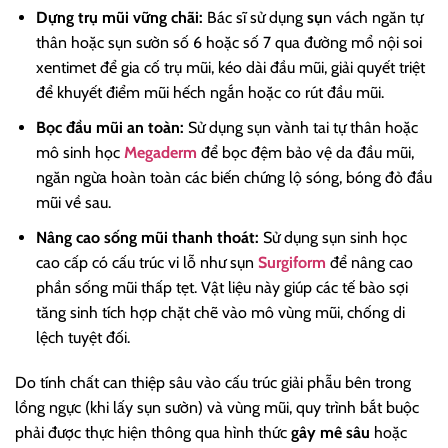
Dựng trụ mũi vững chãi:
Bác sĩ sử dụng
sụ
n vách ngăn tự
thân hoặc sụn sườn số 6 hoặc số 7 qua đường mổ nội soi
xentimet để gia cố trụ mũi, kéo dài đầu mũi, giải quyết triệt
để khuyết điểm mũi hếch ngắn hoặc co rút đầu mũi.
Bọc đầu mũi an toàn:
Sử dụng sụn vành tai tự thân hoặc
mô sinh học
Megaderm
để bọc đệm bảo vệ da đầu mũi,
ngăn ngừa hoàn toàn các biến chứng lộ sóng, bóng đỏ đầu
mũi về sau.
Nâng cao sống mũi thanh thoát:
Sử dụng sụn sinh học
cao cấp có cấu trúc vi lỗ như sụn
Surgiform
để nâng cao
phần sống mũi thấp tẹt. Vật liệu này giúp các tế bào sợi
tăng sinh tích hợp chặt chẽ vào mô vùng mũi, chống di
lệch tuyệt đối.
Do tính chất can thiệp sâu vào cấu trúc giải phẫu bên trong
lồng ngực (khi lấy sụn sườn) và vùng mũi, quy trình bắt buộc
phải được thực hiện thông qua hình thức
gây mê sâu
hoặc