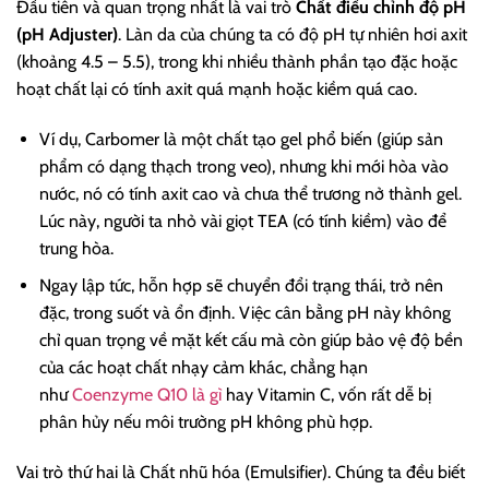
Đầu tiên và quan trọng nhất là vai trò
Chất điều chỉnh độ pH
(pH Adjuster)
. Làn da của chúng ta có độ pH tự nhiên hơi axit
(khoảng 4.5 – 5.5), trong khi nhiều thành phần tạo đặc hoặc
hoạt chất lại có tính axit quá mạnh hoặc kiềm quá cao.
Ví dụ, Carbomer là một chất tạo gel phổ biến (giúp sản
phẩm có dạng thạch trong veo), nhưng khi mới hòa vào
nước, nó có tính axit cao và chưa thể trương nở thành gel.
Lúc này, người ta nhỏ vài giọt TEA (có tính kiềm) vào để
trung hòa.
Ngay lập tức, hỗn hợp sẽ chuyển đổi trạng thái, trở nên
đặc, trong suốt và ổn định. Việc cân bằng pH này không
chỉ quan trọng về mặt kết cấu mà còn giúp bảo vệ độ bền
của các hoạt chất nhạy cảm khác, chẳng hạn
như
Coenzyme Q10 là gì
hay Vitamin C, vốn rất dễ bị
phân hủy nếu môi trường pH không phù hợp.
Vai trò thứ hai là Chất nhũ hóa (Emulsifier). Chúng ta đều biết