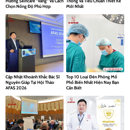
Hướng Skincare “Vàng” Và Cách
Thống Và Tiêu Chuẩn Thiết Kế
Chọn Nồng Độ Phù Hợp
Mới Nhất
Cập Nhật Khoảnh Khắc Bác Sĩ
Top 10 Loại Đèn Phòng Mổ
Nguyên Giáp Tại Hội Thảo
Phổ Biến Nhất Hiện Nay Bạn
AFAS 2026
Cần Biết