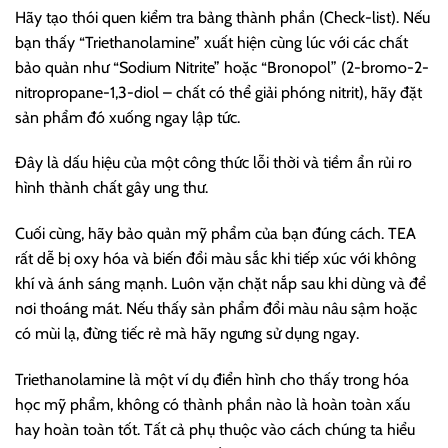
Hãy tạo thói quen kiểm tra bảng thành phần (Check-list). Nếu
bạn thấy “Triethanolamine” xuất hiện cùng lúc với các chất
bảo quản như “Sodium Nitrite” hoặc “Bronopol” (2-bromo-2-
nitropropane-1,3-diol – chất có thể giải phóng nitrit), hãy đặt
sản phẩm đó xuống ngay lập tức.
Đây là dấu hiệu của một công thức lỗi thời và tiềm ẩn rủi ro
hình thành chất gây ung thư.
Cuối cùng, hãy bảo quản mỹ phẩm của bạn đúng cách. TEA
rất dễ bị oxy hóa và biến đổi màu sắc khi tiếp xúc với không
khí và ánh sáng mạnh. Luôn vặn chặt nắp sau khi dùng và để
nơi thoáng mát. Nếu thấy sản phẩm đổi màu nâu sậm hoặc
có mùi lạ, đừng tiếc rẻ mà hãy ngưng sử dụng ngay.
Triethanolamine là một ví dụ điển hình cho thấy trong hóa
học mỹ phẩm, không có thành phần nào là hoàn toàn xấu
hay hoàn toàn tốt. Tất cả phụ thuộc vào cách chúng ta hiểu