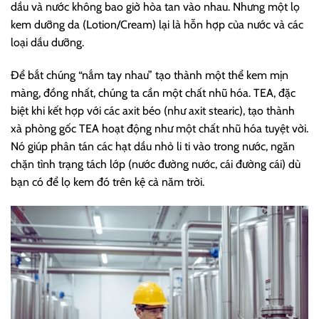
dầu và nước không bao giờ hòa tan vào nhau. Nhưng một lọ
kem dưỡng da (Lotion/Cream) lại là hỗn hợp của nước và các
loại dầu dưỡng.
Để bắt chúng “nắm tay nhau” tạo thành một thể kem mịn
màng, đồng nhất, chúng ta cần một chất nhũ hóa. TEA, đặc
biệt khi kết hợp với các axit béo (như axit stearic), tạo thành
xà phòng gốc TEA hoạt động như một chất nhũ hóa tuyệt vời.
Nó giúp phân tán các hạt dầu nhỏ li ti vào trong nước, ngăn
chặn tình trạng tách lớp (nước đường nước, cái đường cái) dù
bạn có để lọ kem đó trên kệ cả năm trời.