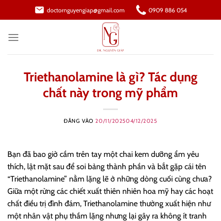
Bỏ
doctornguyengiap@gmail.com
0909 886 054
qua
nội
dung
Triethanolamine là gì? Tác dụng
chất này trong mỹ phẩm
ĐĂNG VÀO
20/11/2025
04/12/2025
Bạn đã bao giờ cầm trên tay một chai kem dưỡng ẩm yêu
thích, lật mặt sau để soi bảng thành phần và bắt gặp cái tên
“Triethanolamine” nằm lặng lẽ ở những dòng cuối cùng chưa?
Giữa một rừng các chiết xuất thiên nhiên hoa mỹ hay các hoạt
chất điều trị đình đám, Triethanolamine thường xuất hiện như
một nhân vật phụ thầm lặng nhưng lại gây ra không ít tranh