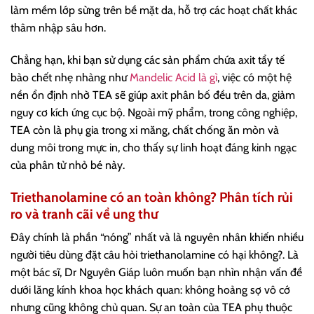
làm mềm lớp sừng trên bề mặt da, hỗ trợ các hoạt chất khác
thâm nhập sâu hơn.
Chẳng hạn, khi bạn sử dụng các sản phẩm chứa axit tẩy tế
bào chết nhẹ nhàng như
Mandelic Acid là gì
, việc có một hệ
nền ổn định nhờ TEA sẽ giúp axit phân bố đều trên da, giảm
nguy cơ kích ứng cục bộ. Ngoài mỹ phẩm, trong công nghiệp,
TEA còn là phụ gia trong xi măng, chất chống ăn mòn và
dung môi trong mực in, cho thấy sự linh hoạt đáng kinh ngạc
của phân tử nhỏ bé này.
Triethanolamine có an toàn không? Phân tích rủi
ro và tranh cãi về ung thư
Đây chính là phần “nóng” nhất và là nguyên nhân khiến nhiều
người tiêu dùng đặt câu hỏi triethanolamine có hại không?. Là
một bác sĩ, Dr Nguyên Giáp luôn muốn bạn nhìn nhận vấn đề
dưới lăng kính khoa học khách quan: không hoảng sợ vô cớ
nhưng cũng không chủ quan. Sự an toàn của TEA phụ thuộc