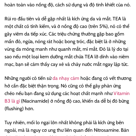
hoàn toàn vào nồng độ, cách sử dụng và độ tinh khiết của nó.
Rủi ro đầu tiên và dễ gặp nhất là kích ứng da và mắt. TEA là
một chất có tính kiềm, và ở nồng độ cao (trên 5%), nó có thể
gây viêm da tiếp xúc. Các triệu chứng thường gặp bao gồm
mẩn đỏ, ngứa, nóng rát hoặc bong tróc, đặc biệt là ở những
vùng da mỏng manh như quanh mắt, mí mắt. Đó là lý do tại
sao nếu một loại kem dưỡng mắt chứa TEA lỡ dính vào niêm
mạc, bạn sẽ cảm thấy cay xè và chảy nước mắt ngay lập tức.
Những người có tiền sử
da nhạy cảm
hoặc đang có vết thương
hở cần đặc biệt thận trọng. Nó cũng có thể gây phản ứng
chéo nếu bạn đang sử dụng các hoạt chất mạnh như
Vitamin
B3 là gì
(Niacinamide) ở nồng độ cao, khiến da dễ bị đỏ bừng
(flushing) hơn.
Tuy nhiên, mối lo ngại lớn nhất không phải là kích ứng bên
ngoài, mà là nguy cơ ung thư liên quan đến Nitrosamine. Bản