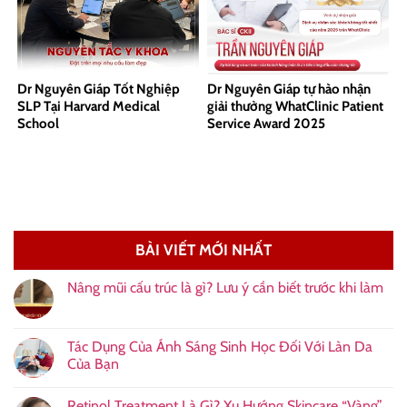
Dr Nguyên Giáp Tốt Nghiệp
Dr Nguyên Giáp tự hào nhận
SLP Tại Harvard Medical
giải thưởng WhatClinic Patient
School
Service Award 2025
BÀI VIẾT MỚI NHẤT
Nâng mũi cấu trúc là gì? Lưu ý cần biết trước khi làm
Tác Dụng Của Ánh Sáng Sinh Học Đối Với Làn Da
Của Bạn
Retinol Treatment Là Gì? Xu Hướng Skincare “Vàng”