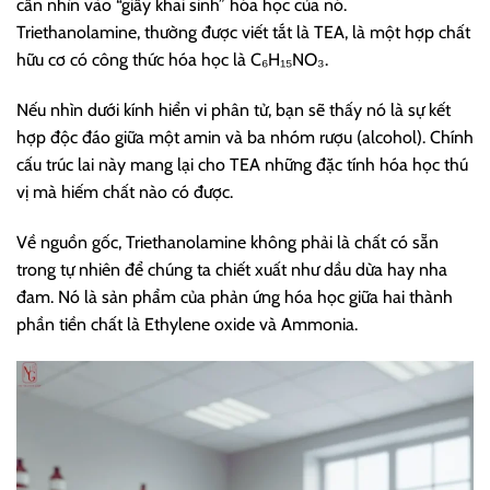
cần nhìn vào “giấy khai sinh” hóa học của nó.
Triethanolamine, thường được viết tắt là TEA, là một hợp chất
hữu cơ có công thức hóa học là C₆H₁₅NO₃.
Nếu nhìn dưới kính hiển vi phân tử, bạn sẽ thấy nó là sự kết
hợp độc đáo giữa một amin và ba nhóm rượu (alcohol). Chính
cấu trúc lai này mang lại cho TEA những đặc tính hóa học thú
vị mà hiếm chất nào có được.
Về nguồn gốc, Triethanolamine không phải là chất có sẵn
trong tự nhiên để chúng ta chiết xuất như dầu dừa hay nha
đam. Nó là sản phẩm của phản ứng hóa học giữa hai thành
phần tiền chất là Ethylene oxide và Ammonia.