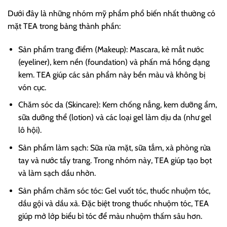
Dưới đây là những nhóm mỹ phẩm phổ biến nhất thường có
mặt TEA trong bảng thành phần:
Sản phẩm trang điểm (Makeup): Mascara, kẻ mắt nước
(eyeliner), kem nền (foundation) và phấn má hồng dạng
kem. TEA giúp các sản phẩm này bền màu và không bị
vón cục.
Chăm sóc da (Skincare): Kem chống nắng, kem dưỡng ẩm,
sữa dưỡng thể (lotion) và các loại gel làm dịu da (như gel
lô hội).
Sản phẩm làm sạch: Sữa rửa mặt, sữa tắm, xà phòng rửa
tay và nước tẩy trang. Trong nhóm này, TEA giúp tạo bọt
và làm sạch dầu nhờn.
Sản phẩm chăm sóc tóc: Gel vuốt tóc, thuốc nhuộm tóc,
dầu gội và dầu xả. Đặc biệt trong thuốc nhuộm tóc, TEA
giúp mở lớp biểu bì tóc để màu nhuộm thấm sâu hơn.