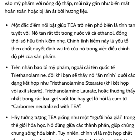
vào mỹ phẩm với nồng độ thấp, mùi này gần như biến mất
hoàn toàn hoặc bị lấn át bởi hương liệu.
Một đặc điểm nổi bật giúp TEA trở nên phổ biến là tính tan
tuyệt vời. Nó tan rất tốt trong nước và cả ethanol, đồng
thời sở hữu tính kiềm nhẹ. Chính tính kiềm này là yếu tố
then chốt quyết định vai trò của nó trong việc điều chỉnh
độ pH của sản phẩm.
Trên nhãn bao bì mỹ phẩm, ngoài cái tên quốc tế
Triethanolamine, đôi khi bạn sẽ thấy nó “ẩn mình” dưới các
dạng kết hợp như Triethanolamine Stearate (khi kết hợp
với axit stearic), Triethanolamine Laurate, hoặc thường thấy
nhất trong các loại gel vuốt tóc hay gel lô hội là cụm từ
“Carbomer neutralized with TEA”.
Hãy tưởng tượng TEA giống như một “người hòa giải” trong
thế giới hóa học. Nó đứng giữa các thành phần, giúp chúng
chung sống hòa bình. Tuy nhiên, chính vì là một hợp chất